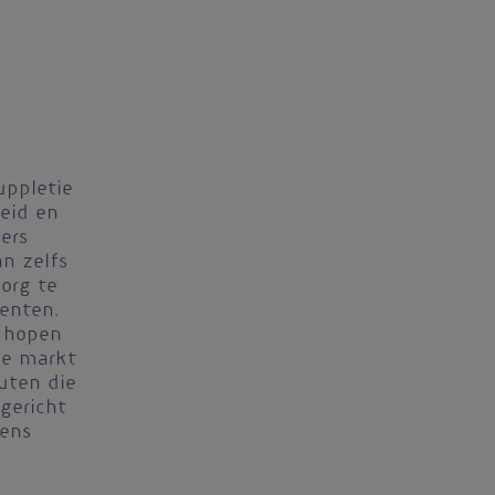
uppletie
heid en
ers
n zelfs
org te
enten.
n hopen
de markt
tuten die
gericht
gens