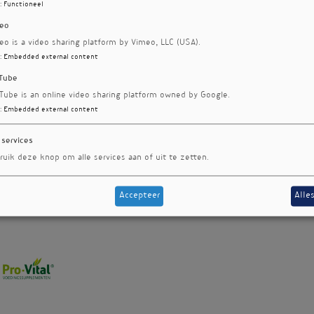
:
Functioneel
eo
eo is a video sharing platform by Vimeo, LLC (USA).
:
Embedded external content
Tube
Tube is an online video sharing platform owned by Google.
:
Embedded external content
 services
ruik deze knop om alle services aan of uit te zetten.
Accepteer
Alle