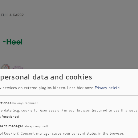
 personal data and cookies
w services en externe plugins kiezen.
Lees hier onze
Privacy beleid
.
ctioneel
(always required)
re data (e.g. cookie for user session) in your browser (required to use this websi
:
Functioneel
sent manager
(always required)
ro! Cookie & Consent manager saves your consent status in the browser.