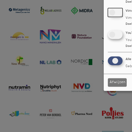
Doel
Vim
Vim
Doel
You
You
Doel
Alle
Geb
Afwijzen