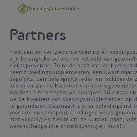
Overslaan en naar de inhoud gaan
Voedingsgeneeskunde
Partners
Producenten van gezonde voeding en voedingss
zijn belangrijke actoren in het veld van gezond
ziektepreventie. Ruim de helft van de Nederland
neemt voedingssupplementen, een kwart daarva
dagelijks. Een belangrijke reden om voldoende z
besteden aan de kwaliteit van voedingssupplem
Via deze site brengen we bedrijven bij elkaar e
we de kwaliteit van voedingssupplementen op 
te garanderen. Daarnaast zijn er opleidingsinsti
voor arts en therapeut scholingen verzorgen om 
met voeding en ziekte om te kunnen gaan, vol
wetenschappelijke onderbouwing en inzicht.