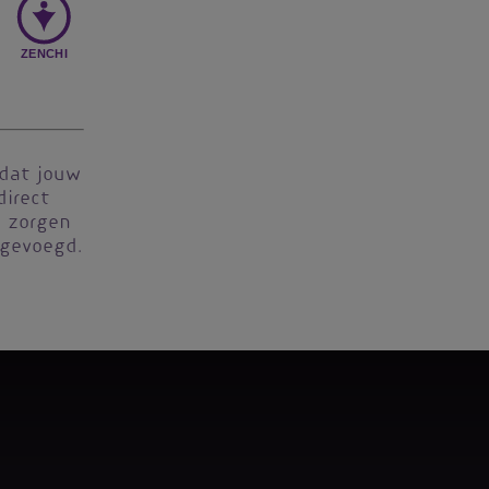
 dat jouw
direct
ij zorgen
egevoegd.