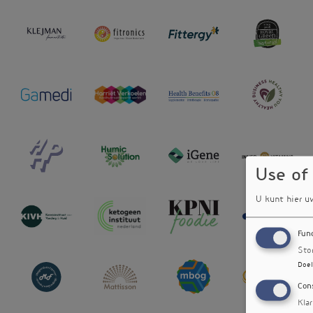
Use of
U kunt hier u
Fun
Sto
Doel
Con
Kla