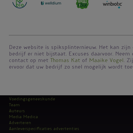
Deze website is spiksplinternieuw. Het kan zijn
bedrijf er niet bijstaat. Excuses daarvoor. Neem 
contact op met
Thomas Kat
of
Maaike Vogel
. Z
ervoor dat uw bedrijf zo snel mogelijk wordt to
Voedingsgeneeskunde
Team
Kantoormenu
Auteurs
Media Medica
Adverteren
Aanleverspecificaties advertenties