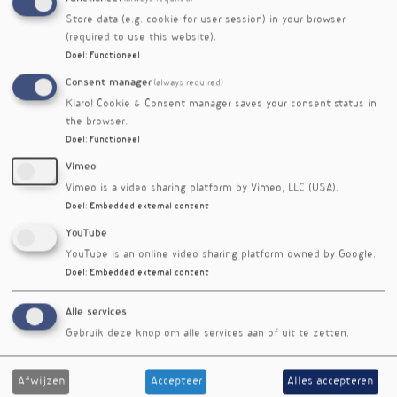
Tonge op Goeree-Overflakkee en ontvangt
Store data (e.g. cookie for user session) in your browser
groepen van 6 tot circa 40 personen. Allergieën
(required to use this website).
en dieetwensen kunnen volgens Pollies
Doel
:
Functioneel
eenvoudig worden meegenomen in de
workshops en menu’s.
Consent manager
(always required)
Klaro! Cookie & Consent manager saves your consent status in
the browser.
Doel
:
Functioneel
Vimeo
Vimeo is a video sharing platform by Vimeo, LLC (USA).
Doel
:
Embedded external content
YouTube
YouTube is an online video sharing platform owned by Google.
Doel
:
Embedded external content
Alle services
Gebruik deze knop om alle services aan of uit te zetten.
Afwijzen
Accepteer
Alles accepteren