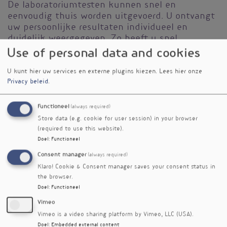
De laboratoriumtesten kunnen snel en
eenvoudig thuis worden uitgevoerd. U ontvangt
uw persoonlijke resultaten individueel en
duidelijk weergegeven. Zo heeft u snel
zekerheid dat alles in orde is of de basis
Use of personal data and cookies
daarvoor aanwezig is, en kunt u passende
maatregelen voor uw gezondheid treffen.
U kunt hier uw services en externe plugins kiezen.
Lees hier onze
Privacy beleid
.
Functioneel
(always required)
Store data (e.g. cookie for user session) in your browser
(required to use this website).
Doel
:
Functioneel
Consent manager
(always required)
Klaro! Cookie & Consent manager saves your consent status in
the browser.
Doel
:
Functioneel
Vimeo
Vimeo is a video sharing platform by Vimeo, LLC (USA).
Doel
:
Embedded external content