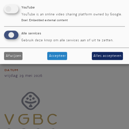
YouTube
YouTube is an online video sharing platform owned by Google.
Telefoonnummer
Doel
:
Embedded external content
088-0075733
06 39 84 54 07
Alle services
E-mail
Gebruik deze knop om alle services aan of uit te zetten.
info@gamedi.nl
Website
Afwijzen
Accepteer
Alles accepteren
Gamedi BV | Medivere website
Datum
vrijdag 29 mei 2026
Vignet