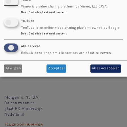
Vimeo is a video sharing platform by Vimeo, LLC (USA).
Doel
:
Embedded external content
YouTube
YouTube is an online video sharing platform owned by Google.
Doel
:
Embedded external content
Alle services
Gebruik deze knop om alle services aan of uit te zetten.
Afwijzen
Accepteer
Alles accepteren
Morgen is Nu B.V.
Daltonstraat 42
3846 BX
Harderwijk
Nederland
Telefoonnummer