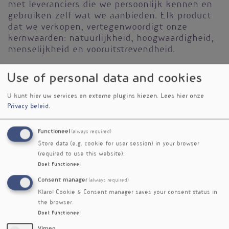
met leveranciers die we persoonlijk kennen en
gebruiken zelf wat we aanbieden. Elk product
dat we verkopen, vertegenwoordigt onze
kernwaarden: natuurlijkheid, hoogwaardigheid,
menselijkheid en vooruitstrevendheid.
We importeren toonaangevende merken van
Use of personal data and cookies
over de hele wereld, die we aanpassen aan de
Europese regelgeving. Onze kwaliteitsmanager
U kunt hier uw services en externe plugins kiezen.
Lees hier onze
controleert elk product op veiligheid en
Privacy beleid
.
volledigheid. Zo weet jij precies wat je
binnenkrijgt.
Functioneel
(always required)
Gezondheid stopt voor ons niet bij het lichaam.
Store data (e.g. cookie for user session) in your browser
Daarom kiezen we ook voor duurzaamheid:
(required to use this website).
Doel
:
Functioneel
hergebruik van verpakkingen, digitale
pakbonnen en merken die bewust omgaan met
Consent manager
(always required)
mens, dier en planeet.
Klaro! Cookie & Consent manager saves your consent status in
the browser.
Meer weten? Kijk op
morgenisnu.nl
of volg ons
Doel
:
Functioneel
op
social media
.
Vimeo