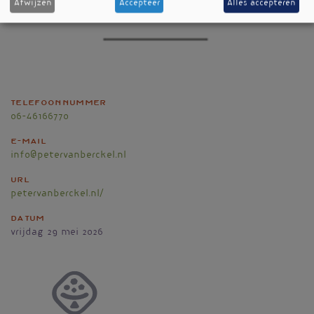
Afwijzen
Accepteer
Alles accepteren
Telefoonnummer
06-46166770
E-mail
info@petervanberckel.nl
URL
petervanberckel.nl/
Datum
vrijdag 29 mei 2026
Vignet