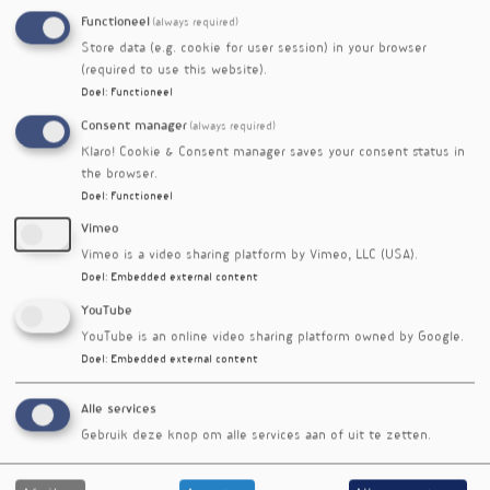
voeding.
Functioneel
(always required)
Store data (e.g. cookie for user session) in your browser
Wat Peter van Berckel onderscheidt is zijn
(required to use this website).
vermogen om oude voedseltradities, praktische
Doel
:
Functioneel
keukenkennis en gezondheidsprincipes samen
Consent manager
(always required)
te brengen in een toegankelijke en inspirerende
Klaro! Cookie & Consent manager saves your consent status in
vorm. Daarmee vormt hij een brug tussen
the browser.
voeding, ambacht, leefstijl en gezondheid —
Doel
:
Functioneel
met speciale aandacht voor fermentatie als
onderdeel van een gezonde en natuurlijke
Vimeo
voedingswijze.
Vimeo is a video sharing platform by Vimeo, LLC (USA).
Doel
:
Embedded external content
YouTube
YouTube is an online video sharing platform owned by Google.
Doel
:
Embedded external content
Alle services
Gebruik deze knop om alle services aan of uit te zetten.