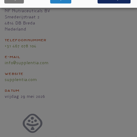
NF Nutraceuticals BV
Smederijstraat 2
4814 DB
Breda
Nederland
Telefoonnummer
+31 467 078 104
E-mail
info@supplentia.com
Website
supplentia.com
Datum
vrijdag 29 mei 2026
Vignet