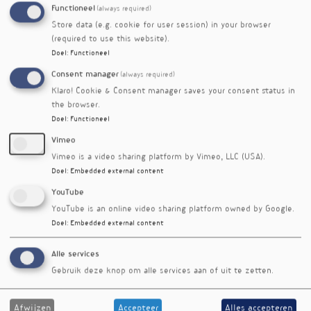
professioneel online profiel met zichtbaarheid
Functioneel
(always required)
voor (potentiële) cliënten. De combinatie van
Store data (e.g. cookie for user session) in your browser
adviesfunctie, productintegratie en logistieke
(required to use this website).
efficiëntie helpt therapeuten om meer impact
Doel
:
Functioneel
te maken met minder administratieve
Consent manager
(always required)
rompslomp.
Klaro! Cookie & Consent manager saves your consent status in
the browser.
Doel
:
Functioneel
Vimeo
Vimeo is a video sharing platform by Vimeo, LLC (USA).
Doel
:
Embedded external content
YouTube
YouTube is an online video sharing platform owned by Google.
Doel
:
Embedded external content
Alle services
Gebruik deze knop om alle services aan of uit te zetten.
Afwijzen
Accepteer
Alles accepteren