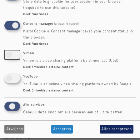
gezondheidsuitkomsten. De opleidingen zijn
Store data (e.g. cookie for user session) in your browser
ontwikkeld door ervaren experts binnen
(required to use this website).
functionele geneeskunde en metabole
Doel
:
Functioneel
fysiologie, en voorzien therapeuten van
Consent manager
(always required)
handvatten om ketogene kennis te integreren
Klaro! Cookie & Consent manager saves your consent status in
in hun werk, inclusief casuïstiek, evidence-
the browser.
based protocollen en toepasbare richtlijnen.
Doel
:
Functioneel
Vimeo
Vimeo is a video sharing platform by Vimeo, LLC (USA).
Doel
:
Embedded external content
YouTube
YouTube is an online video sharing platform owned by Google.
Doel
:
Embedded external content
Alle services
Gebruik deze knop om alle services aan of uit te zetten.
Afwijzen
Accepteer
Alles accepteren
Ketogeen Instituut
Huisakker 4