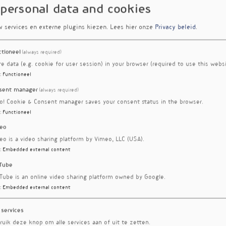
 personal data and cookies
w services en externe plugins kiezen.
Lees hier onze
Privacy beleid
.
ctioneel
(always required)
re data (e.g. cookie for user session) in your browser (required to use this websi
:
Functioneel
sent manager
(always required)
ro! Cookie & Consent manager saves your consent status in the browser.
:
Functioneel
eo
eo is a video sharing platform by Vimeo, LLC (USA).
:
Embedded external content
Tube
Tube is an online video sharing platform owned by Google.
:
Embedded external content
 services
ruik deze knop om alle services aan of uit te zetten.