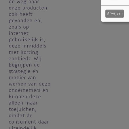
de weg naar
onze producten
Afwijzen
ook heeft
gevonden en,
zoals op
internet
gebruikelijk is,
deze inmiddels
met korting
aanbiedt. Wij
begrijpen de
strategie en
manier van
werken van deze
ondernemers en
kunnen deze
alleen maar
toejuichen,
omdat de
consument daar
uiteindelijk