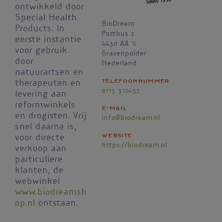
ontwikkeld door
Special Health
BioDream
Products. In
Postbus 2
eerste instantie
4430 AA
's
voor gebruik
Gravenpolder
door
Nederland
natuurartsen en
Telefoonnummer
therapeuten en
0113 312457
levering aan
reformwinkels
E-mail
en drogisten. Vrij
info@biodream.nl
snel daarna is,
Website
voor directe
https://biodream.nl
verkoop aan
particuliere
klanten, de
webwinkel
www.biodreamsh
op.nl
ontstaan.