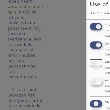
reden heeft
Use of
www.biodreamsh
op.nl
altijd de
U kunt hier u
officiële
adviesprijzen
Fun
gehanteerd. Wij
Sto
verkopen
Doel
overigens alleen
Con
aan winkels,
therapeuten,
Kla
Doel
reformhuizen,
enz. Wij
Vim
verkopen niet
Vim
aan
Doel
consumenten.
You
You
Het zal u niet
Doel
verbazen dat
een groot aantal
Alle
internetwinkels
Geb