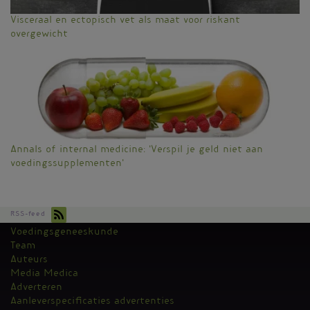
Visceraal en ectopisch vet als maat voor riskant
overgewicht
Annals of internal medicine: 'Verspil je geld niet aan
voedingssupplementen'
RSS-feed
Voedingsgeneeskunde
Kantoormenu
Team
Auteurs
Media Medica
Adverteren
Aanleverspecificaties advertenties