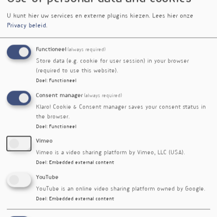
de manier waarop het lichaam een
ontstekingsreactie weer beëindigt. In deze
U kunt hier uw services en externe plugins kiezen.
Lees hier onze
podcast in samenwerking met
Natura
Privacy beleid
.
Foundation
spreekt Ivonne Pappot met Wout
van Helden over ontstekingsresolutie, de rol van
Functioneel
(always required)
specialized pro-resolving mediators (SPM's) en
Store data (e.g. cookie for user session) in your browser
de relatie met onder meer vetzuren en de
(required to use this website).
natuur.
Doel
:
Functioneel
Consent manager
(always required)
Klaro! Cookie & Consent manager saves your consent status in
the browser.
Laatste kort
Doel
:
Functioneel
Vimeo
Vimeo is a video sharing platform by Vimeo, LLC (USA).
Terugval na
Kruidensup
Ketonen
Geen
Doel
:
Embedded external content
bariatrie:
plement
voeden
herstel van
wat nu?
gunstig
hersenmeta
spiermassa
YouTube
voor
bolisme
met leucine
YouTube is an online video sharing platform owned by Google.
metabolism
bij
Doel
:
Embedded external content
e
sarcopenie