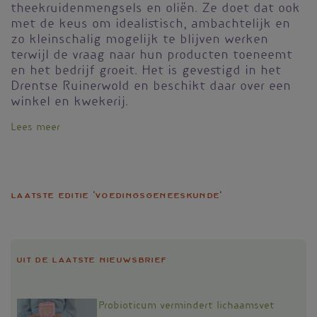
theekruidenmengsels en oliën. Ze doet dat ook
met de keus om idealistisch, ambachtelijk en
zo kleinschalig mogelijk te blijven werken
terwijl de vraag naar hun producten toeneemt
en het bedrijf groeit. Het is gevestigd in het
Drentse Ruinerwold en beschikt daar over een
winkel en kwekerij.
Lees meer
over
‘Als
je
jezelf
wilt
Laatste editie 'Voedingsgeneeskunde'
ondersteunen,
kan
je
enorm
veel
Uit de laatste nieuwsbrief
met
onze
thee’
Probioticum vermindert lichaamsvet