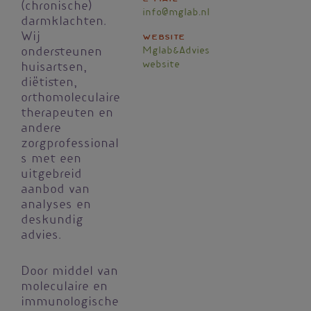
(chronische)
info@mglab.nl
darmklachten.
Wij
Website
Mglab&Advies
ondersteunen
website
huisartsen,
diëtisten,
orthomoleculaire
therapeuten en
andere
zorgprofessional
s met een
uitgebreid
aanbod van
analyses en
deskundig
advies.
Door middel van
moleculaire en
immunologische