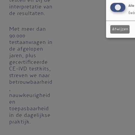
testen én bij de
Alle
interpretatie van
de resultaten.
Geb
Met meer dan
Afwijzen
90.000
testaanvragen in
de afgelopen
jaren, plus
gecertificeerde
CE-IVD testkits,
streven we naar
betrouwbaarheid
,
nauwkeurigheid
en
toepasbaarheid
in de dagelijkse
praktijk.