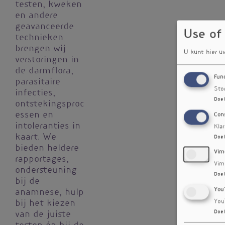
testen, kweken
en andere
geavanceerde
Use of
technieken
brengen wij
U kunt hier u
verstoringen in
de darmflora,
Fun
parasitaire
Sto
infecties,
Doel
ontstekingsproc
essen en
Con
intoleranties in
Kla
kaart. We
Doel
bieden heldere
Vim
rapportages,
Vim
ondersteuning
Doel
bij de
You
anamnese, hulp
You
bij het kiezen
Doel
van de juiste