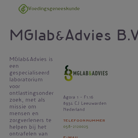
Overslaan en naar de inhoud gaan
Voedingsgeneeskunde
MGlab&Advies B.V
MGlab&Advies is
een
gespecialiseerd
laboratorium
voor
ontlastingsonder
Agora 1 – F1.16
zoek, met als
8934 CJ
Leeuwarden
missie om
Nederland
mensen en
zorgverleners te
Telefoonnummer
058-2120025
helpen bij het
ontrafelen van
E-mail