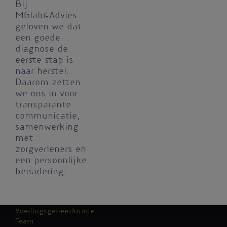
Bij
MGlab&Advies
geloven we dat
een goede
diagnose de
eerste stap is
naar herstel.
Daarom zetten
we ons in voor
transparante
communicatie,
samenwerking
met
zorgverleners en
een persoonlijke
benadering.
Voedingsgeneeskunde
Team
Kantoormenu