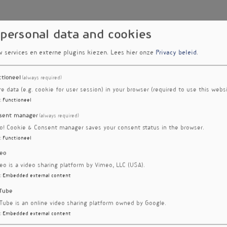
 personal data and cookies
w services en externe plugins kiezen.
Lees hier onze
Privacy beleid
.
ctioneel
(always required)
re data (e.g. cookie for user session) in your browser (required to use this websi
:
Functioneel
sent manager
(always required)
ro! Cookie & Consent manager saves your consent status in the browser.
:
Functioneel
eo
eo is a video sharing platform by Vimeo, LLC (USA).
:
Embedded external content
Tube
Tube is an online video sharing platform owned by Google.
:
Embedded external content