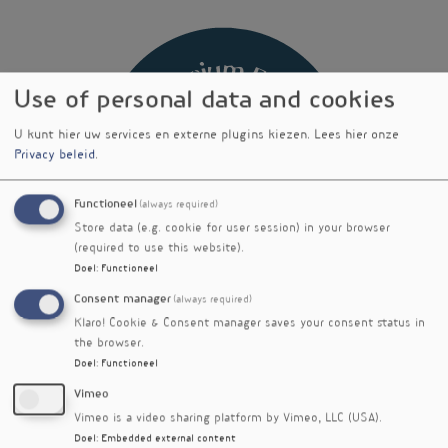
Use of personal data and cookies
U kunt hier uw services en externe plugins kiezen.
Lees hier onze
Privacy beleid
.
Functioneel
(always required)
Store data (e.g. cookie for user session) in your browser
(required to use this website).
Doel
:
Functioneel
Consent manager
(always required)
Klaro! Cookie & Consent manager saves your consent status in
Contactpersoon
the browser.
Robert Mulder
Doel
:
Functioneel
E-mail Contactpersoon
Vimeo
robert@magnesium-forever.nl
Vimeo is a video sharing platform by Vimeo, LLC (USA).
Doel
:
Embedded external content
Het Laar 30C