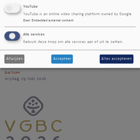
6733BZ
Wekerom
YouTube
Nederland
YouTube is an online video sharing platform owned by Google.
Doel
:
Embedded external content
Telefoonnummer
061 061 4237
Alle services
E-mail
Gebruik deze knop om alle services aan of uit te zetten.
info@magnesium-forever.nl
Website
Afwijzen
Accepteer
Alles accepteren
Magnesium-Forever website
Datum
vrijdag 29 mei 2026
Vignet