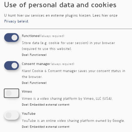
naam Holistic Health Products. Aanvankelijk
Use of personal data and cookies
stond het beschikbaar maken van Ayurveda-
middelen voor de Nederlandse markt centraal.
U kunt hier uw services en externe plugins kiezen.
Lees hier onze
Privacy beleid
.
Ayurveda als gezondheidssysteem werd steeds
bekender. Met de voortdurende groei van het
klantenbestand werd ook het aantal producten
Functioneel
(always required)
verder uitgebreid. Door goed te luisteren naar
Store data (e.g. cookie for user session) in your browser
onze klanten ontstond een assortiment
(required to use this website).
ontwikkeld vanuit de branchebehoefte. In de
Doel
:
Functioneel
loop der jaren is de firma uitgegroeid tot een
Consent manager
(always required)
erkende en betrouwbare partner voor iedereen
Klaro! Cookie & Consent manager saves your consent status in
die – al dan niet beroepsmatig – met
the browser.
gezondheid bezig is.
Doel
:
Functioneel
1985:
Oprichting Holistic Health Products, de
Vimeo
voorloper van Holisan BV
Vimeo is a video sharing platform by Vimeo, LLC (USA).
1992:
Introductie van 24 kruidenoliën voor
Doel
:
Embedded external content
massage
YouTube
1993:
Uitbreiding van het assortiment met
YouTube is an online video sharing platform owned by Google.
Clark-producten
Doel
:
Embedded external content
1997:
Devi-huidverzorgingsproducten