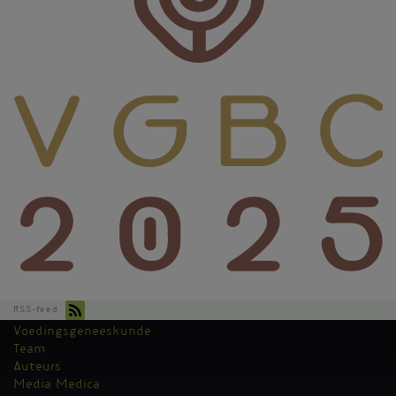
RSS-feed
Voedingsgeneeskunde
Kantoormenu
Team
Auteurs
Media Medica