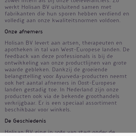
zowel intern als bij onze toeleveranciers. Zo
werkt Holisan BV uitsluitend samen met
fabrikanten die hun sporen hebben verdiend en
volledig aan onze kwaliteitsnormen voldoen.
Onze afnemers
Holisan BV levert aan artsen, therapeuten en
apotheken in tal van West-Europese landen. De
feedback van deze professionals is bij de
ontwikkeling van onze productlijnen van grote
waarde gebleken. Dankzij de groeiende
belangstelling voor Ayurveda-producten neemt
ook het aantal afnemers in Oost-Europese
landen gestadig toe. In Nederland zijn onze
producten ook via de bekende groothandels
verkrijgbaar. Er is een speciaal assortiment
beschikbaar voor winkels.
De Geschiedenis
Holisan BV ging in 1985 van start onder de