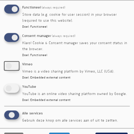
Functioneel
(always required)
Store data (e.g. cookie for user session) in your browser
(required to use this website).
Doel
:
Functioneel
Consent manager
(always required)
Klaro! Cookie & Consent manager saves your consent status in
the browser.
Doel
:
Functioneel
Vimeo
Vimeo is a video sharing platform by Vimeo, LLC (USA).
Doel
:
Embedded external content
YouTube
Jaarbeurs Innovation Mile Beatrixgebouw - 6e verdieping
YouTube is an online video sharing platform owned by Google.
Jaarbeursplein 6
Doel
:
Embedded external content
3521 AL
Utrecht
Nederland
Alle services
Telefoonnummer
Gebruik deze knop om alle services aan of uit te zetten.
06 15591770
06 14880347