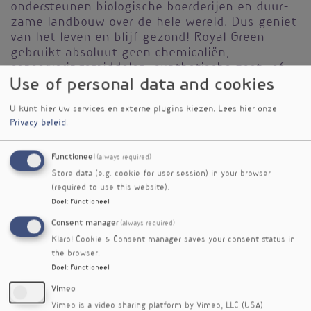
ondersteunen biologische boerderijen en duur­
zame landbouw over de hele wereld. Dus geniet
van het leven en blijf gezond! Royal Green
gebruikt absoluut geen chemicaliën,
conserveringsmiddelen, synthe­tische zoet- of
Use of personal data and cookies
smaakstoffen. Ervaar het verschil nu!
U kunt hier uw services en externe plugins kiezen.
Lees hier onze
Privacy beleid
.
Functioneel
(always required)
Store data (e.g. cookie for user session) in your browser
(required to use this website).
Doel
:
Functioneel
Consent manager
(always required)
Klaro! Cookie & Consent manager saves your consent status in
the browser.
Doel
:
Functioneel
Vimeo
Vimeo is a video sharing platform by Vimeo, LLC (USA).