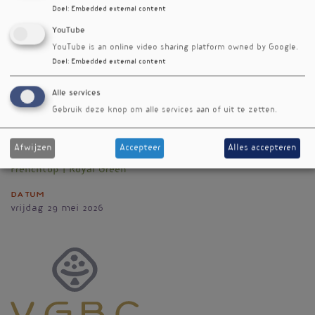
Doel
:
Embedded external content
Westerboekelweg 28
YouTube
1718 MK
Hoogwoud
YouTube is an online video sharing platform owned by Google.
Nederland
Doel
:
Embedded external content
Telefoonnummer
'+31 (0)226 – 364400
Alle services
Gebruik deze knop om alle services aan of uit te zetten.
E-mail
info@frenchtop.com
Afwijzen
Accepteer
Alles accepteren
Website
Frenchtop | Royal Green
Datum
vrijdag 29 mei 2026
Vignet