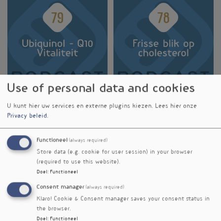
Use of personal data and cookies
U kunt hier uw services en externe plugins kiezen.
Lees hier onze
Privacy beleid
.
Functioneel
(always required)
Store data (e.g. cookie for user session) in your browser
(required to use this website).
Doel
:
Functioneel
Consent manager
(always required)
Klaro! Cookie & Consent manager saves your consent status in
the browser.
Doel
:
Functioneel