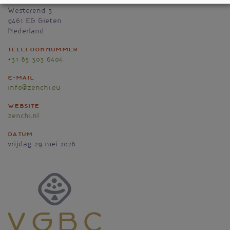
Zenchi
Westerend 3
9461 EG
Gieten
Nederland
Telefoonnummer
+31 85 303 6404
E-mail
info@zenchi.eu
Website
zenchi.nl
Datum
vrijdag 29 mei 2026
Vignet