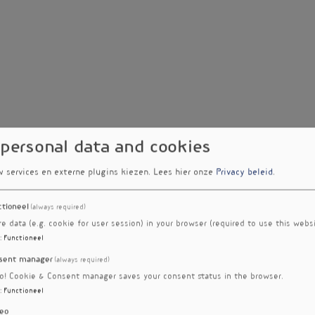
 personal data and cookies
w services en externe plugins kiezen.
Lees hier onze
Privacy beleid
.
ctioneel
(always required)
re data (e.g. cookie for user session) in your browser (required to use this websi
:
Functioneel
sent manager
(always required)
ro! Cookie & Consent manager saves your consent status in the browser.
:
Functioneel
eo