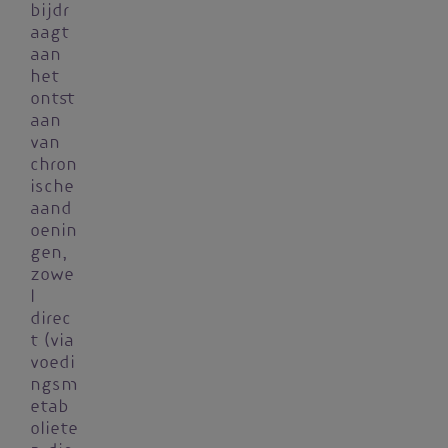
bijdr
aagt
aan
het
ontst
aan
van
chron
ische
aand
oenin
gen,
zowe
l
direc
t (via
voedi
ngsm
etab
oliete