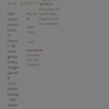
Wie voedt wie?
Sprekers
Keynotes en
Het
Keyno
workshops
te
Exposanten
darm
Accreditatie
micro
Tijd
bioo
10:45
m
-
houd
11:00
t de
Spreker
hele
Lieneke
gene
van de
esku
Griendt
ndige
werel
d
inmi
ddels
bezig
. We
wete