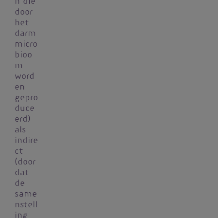
n die
door
het
darm
micro
bioo
m
word
en
gepro
duce
erd)
als
indire
ct
(door
dat
de
same
nstell
ing