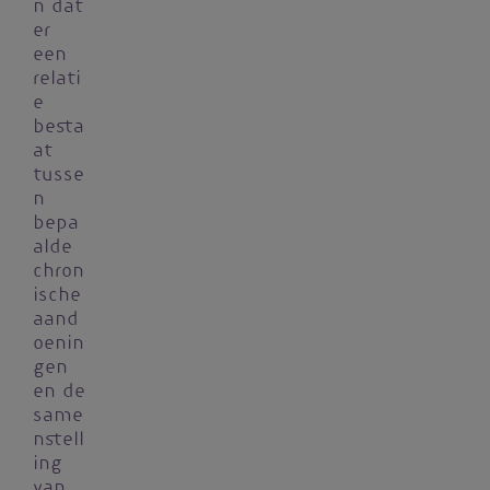
n dat
er
een
relati
e
besta
at
tusse
n
bepa
alde
chron
ische
aand
oenin
gen
en de
same
nstell
ing
van