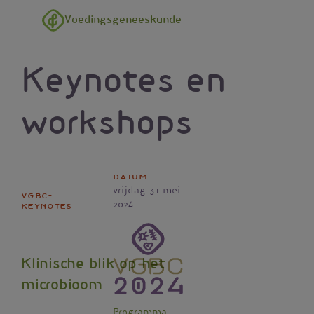
Overslaan en naar de inhoud gaan
Voedingsgeneeskunde
Keynotes en
workshops
Datum
vrijdag 31 mei
VGBC-
2024
keynotes
Vignet
Klinische blik op het
microbioom
Programma