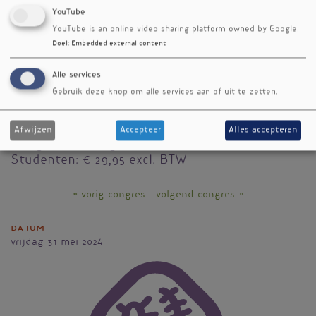
Locatie
YouTube
Expo Houten BV
YouTube is an online video sharing platform owned by Google.
Doel
:
Embedded external content
Meidoornkade 24
3992 AE Houten
Alle services
Tickets
Gebruik deze knop om alle services aan of uit te zetten.
€ 44,95 excl. BTW
Boek t/m 29 februari 2024 met
Afwijzen
Accepteer
Alles accepteren
vroegboekkorting voor € 34,95 excl. BTW
Studenten: € 29,95 excl. BTW
« vorig congres
volgend congres »
Datum
vrijdag 31 mei 2024