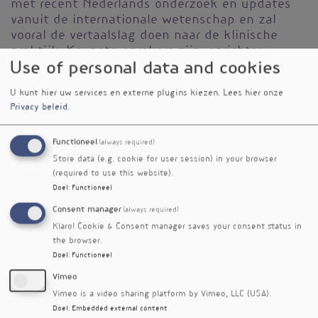
met recent Nederlands onderzoek en updates
vanuit de internationale wetenschap en zal
vooral de vertaalslag doen naar de klinische
praktijk. Keynote-sprekers zijn: oprichter
Use of personal data and cookies
Bac2Nature Marco van Es, arts en promovendus
Trishla Sinha, huis- en leefstijlarts Melanie
U kunt hier uw services en externe plugins kiezen.
Lees hier onze
Meijer en Amine Zorgani, een fervent analist
Privacy beleid
.
van bestaande evidence inzake het microbioom.
Naast deze boeiende keynotes is er op 31 mei
Functioneel
(always required)
2024 een extra workshop over de zin en onzin
Store data (e.g. cookie for user session) in your browser
van voedingssupplementen, waarbij em.
(required to use this website).
hoogleraar Frits Muskiet e
en verhaal houdt over
Doel
:
Functioneel
voedingsnormen, de beoordeling van de ‘status’
Consent manager
(always required)
en supplementen met aandacht voor nuance.
Klaro! Cookie & Consent manager saves your consent status in
Gedurende de dag zijn er verder drie series
the browser.
inspirerende workshops om een programma op
Doel
:
Functioneel
maat samen te stellen, een uitgebreide beurs
Vimeo
en een happy hour. Boek nu met
Vimeo is a video sharing platform by Vimeo, LLC (USA).
vroegboekkorting!
Doel
:
Embedded external content