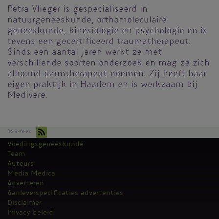
Petra Vlieger is gespecialiseerd in
natuurgeneeskunde, orthomoleculaire
geneeskunde, kinesiologie en psychologie en is
tevens een gecertificeerd traumatherapeut.
Sinds een aantal jaren werkt ze met
verschillende soorten onderzoek en mag ze zich
allround darmtherapeut noemen. Zij heeft haar
eigen praktijk in Haarlem en is werkzaam bij
Medivere.
RSS-feed
Voedingsgeneeskunde
Kantoormenu
Team
Auteurs
Media Medica
Adverteren
Aanleverspecificaties advertenties
Disclaimer
Privacy beleid