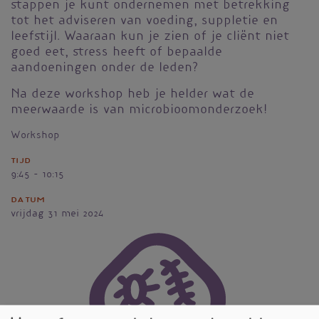
stappen je kunt ondernemen met betrekking
tot het adviseren van voeding, suppletie en
leefstijl. Waaraan kun je zien of je cliënt niet
goed eet, stress heeft of bepaalde
aandoeningen onder de leden?
Na deze workshop heb je helder wat de
meerwaarde is van microbioomonderzoek!
Workshop
Tijd
9:45 - 10:15
Datum
vrijdag 31 mei 2024
Vignet