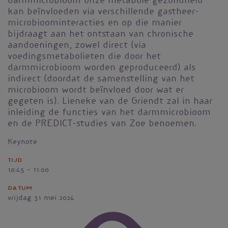
darmmicrobioom onze metabole gezondheid
kan beïnvloeden via verschillende gastheer-
microbioom­interacties en op die manier
bijdraagt aan het ontstaan van chronische
aandoeningen, zowel direct (via
voedingsmetabolieten die door het
darmmicrobioom worden geproduceerd) als
indirect (doordat de samenstelling van het
microbioom wordt beïnvloed door wat er
gegeten is). Lieneke van de Griendt zal in haar
inleiding de functies van het darmmicrobioom
en de PREDICT-studies van Zoe benoemen.
Keynote
Tijd
10:45 - 11:00
Datum
vrijdag 31 mei 2024
Vignet