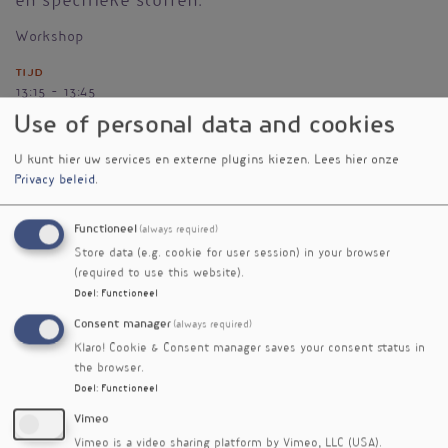
en specifieke stoffen.
Workshop
Tijd
13:15 - 13:45
Use of personal data and cookies
Datum
vrijdag 31 mei 2024
U kunt hier uw services en externe plugins kiezen.
Lees hier onze
Privacy beleid
.
Vignet
Functioneel
(always required)
Store data (e.g. cookie for user session) in your browser
(required to use this website).
Doel
:
Functioneel
Consent manager
(always required)
Klaro! Cookie & Consent manager saves your consent status in
the browser.
Doel
:
Functioneel
Vimeo
Vimeo is a video sharing platform by Vimeo, LLC (USA).