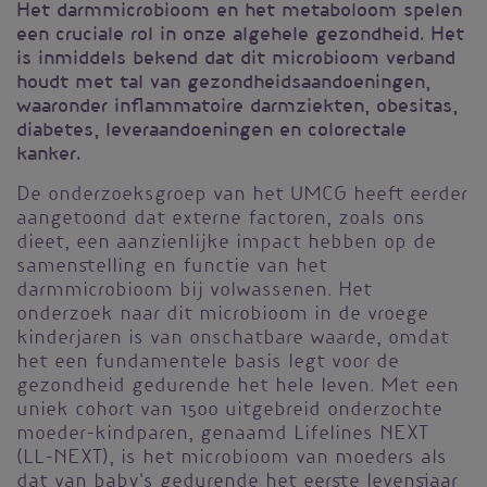
Het darmmicrobioom en het metaboloom spelen
een cruciale rol in onze algehele gezondheid. Het
is inmiddels bekend dat dit microbioom verband
houdt met tal van gezondheidsaandoeningen,
waaronder inflammatoire darmziekten, obesitas,
diabetes, leveraandoeningen en colorectale
kanker.
De onderzoeksgroep van het UMCG heeft eerder
aangetoond dat externe factoren, zoals ons
dieet, een aanzienlijke impact hebben op de
samenstelling en functie van het
darmmicrobioom bij volwassenen. Het
onderzoek naar dit microbioom in de vroege
kinderjaren is van onschatbare waarde, omdat
het een fundamentele basis legt voor de
gezondheid gedurende het hele leven. Met een
uniek cohort van 1500 uitgebreid onderzochte
moeder-kindparen, genaamd Lifelines NEXT
(LL-NEXT), is het microbioom van moeders als
dat van baby's gedurende het eerste levensjaar