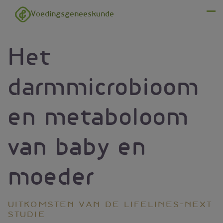
Overslaan en naar de inhoud gaan
Voedingsgeneeskunde
Menu
Het
darmmicrobioom
en metaboloom
van baby en
moeder
Uitkomsten van de Lifelines-NEXT
studie