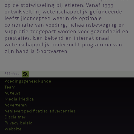
op de stofwisseling bij atleten. Vanaf 1999
ontwikkelt hij wetenschappelijk gefundeerde
leefstijlconcepten waarin de optimale
combinatie van voeding, lichaamsbeweging en
suppletie toegepast worden voor gezondheid en
prestaties. Een bekend en internationaal
wetenschappelijk onderzocht programma van
zijn hand is Sportvasten.
RSS-feed
Voedingsgeneeskunde
Kantoormenu
Team
Auteurs
Media Medica
Adverteren
Aanleverspecificaties advertenties
Disclaimer
Privacy beleid
Website