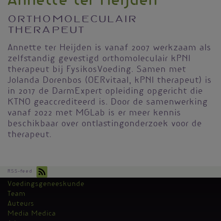
Annette ter Heijden
Orthomoleculair
therapeut
Annette ter Heijden is vanaf 2007 werkzaam als
zelfstandig gevestigd orthomoleculair kPNI
therapeut bij FysikosVoeding. Samen met
Jolanda Dorenbos (OERvitaal, kPNI therapeut) is
in 2017 de DarmExpert opleiding opgericht die
KTNO geaccrediteerd is. Door de samenwerking
vanaf 2022 met MGLab is er meer kennis
beschikbaar over ontlastingonderzoek voor de
therapeut.
RSS-feed
Voedingsgeneeskunde
Kantoormenu
Team
Auteurs
Media Medica