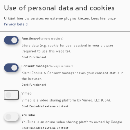
2026-2
Use of personal data and cookies
Het ritme van planten
VG
2026-2
U kunt hier uw services en externe plugins kiezen.
Lees hier onze
Het grote aanbod van Chinese kruiden bij
VG
Privacy beleid
.
chronische hepatitis B
2026-1
Hoe gezond is kombucha?
VG
Functioneel
(always required)
2025-6
Store data (e.g. cookie for user session) in your browser
Interleukine-6
VG
(required to use this website).
Een spierhormoon met twee gezichten
2025-5
Doel
:
Functioneel
Hoe zit het met beweging?
VG
Consent manager
(always required)
2025-5
Klaro! Cookie & Consent manager saves your consent status in
Nitraat in de voeding
VG
the browser.
Gevaarlijk én essentieel
2025-4
Doel
:
Functioneel
LDL-cholesterol als metabole en cardiovasculaire
VG
Vimeo
factor
2025-4
Vimeo is a video sharing platform by Vimeo, LLC (USA).
De hormonale kracht van leefstijl
VG
Doel
:
Embedded external content
Keynotes VGBC2025
2025-3
Zonlicht is meer dan vitamine D
VG
YouTube
Hoe samenleven met de zon?
2025-3
YouTube is an online video sharing platform owned by Google.
Doel
:
Embedded external content
Intolerant voor fructose en salicylaten
VG