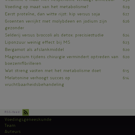
Vitamine C maar niet hesperidine verlaagt urinezuur
630
Voeding op maat van het metabolisme?
629
Eerst proteïne, dan witte rijst: kip versus soja
627
Groenten verrijkt met molybdeen en jodium zijn
626
gezonder
Selderij versus broccoli als detox: precisiestudie
624
Liponzuur weinig effect bij MS
623
Bergamot als afslankmiddel
620
Magnesium tijdens chirurgie vermindert optreden van
620
boezemfibrilleren
Wat streng vasten met het metabolisme doet
615
Melatonine verhoogt succes op
614
vruchtbaarheidsbehandeling
RSS-feed
Voedingsgeneeskunde
Kantoormenu
Team
Auteurs