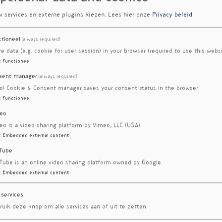
w services en externe plugins kiezen.
Lees hier onze
Privacy beleid
.
ctioneel
(always required)
re data (e.g. cookie for user session) in your browser (required to use this websi
:
Functioneel
sent manager
(always required)
ro! Cookie & Consent manager saves your consent status in the browser.
:
Functioneel
eo
eo is a video sharing platform by Vimeo, LLC (USA).
:
Embedded external content
Tube
Tube is an online video sharing platform owned by Google.
:
Embedded external content
 services
ruik deze knop om alle services aan of uit te zetten.