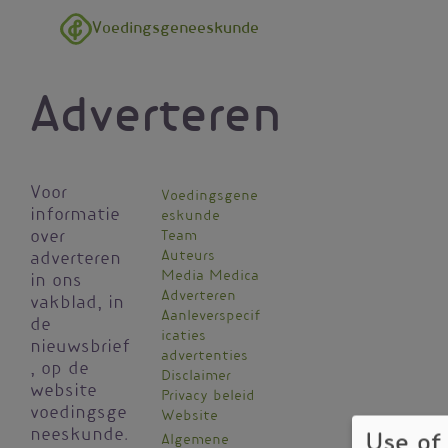
Overslaan en naar de inhoud gaan
Voedingsgeneeskunde
Adverteren
Voor
Voedingsgene
informatie
eskunde
Kantoormenu
over
Team
Auteurs
adverteren
Media Medica
in ons
Adverteren
vakblad, in
Aanleverspecif
de
icaties
nieuwsbrief
advertenties
, op de
Disclaimer
website
Privacy beleid
voedingsge
Website
neeskunde.
Use of
Algemene