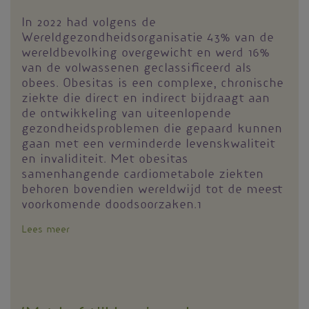
In 2022 had volgens de
Wereldgezondheidsorganisatie 43% van de
wereldbevolking overgewicht en werd 16%
van de volwassenen geclassificeerd als
obees. Obesitas is een complexe, chronische
ziekte die direct en indirect bijdraagt aan
de ontwikkeling van uiteenlopende
gezondheidsproblemen die gepaard kunnen
gaan met een verminderde levenskwaliteit
en invaliditeit. Met obesitas
samenhangende cardiometabole ziekten
behoren bovendien wereldwijd tot de meest
voorkomende doodsoorzaken.1
Lees meer
over
Biologie
van
de
eetlust