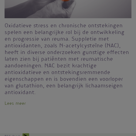
Oxidatieve stress en chronische ontstekingen
spelen een belangrijke rol bij de ontwikkeling
en progressie van reuma. Suppletie met
antioxidanten, zoals N-acetylcysteïne (NAC),
heeft in diverse onderzoeken gunstige effecten
laten zien bij patiënten met reumatische
aandoeningen. NAC bezit krachtige
antioxidatieve en ontstekingsremmende
eigenschappen en is bovendien een voorloper
van glutathion, een belangrijk lichaamseigen
antioxidant.
Lees meer
over
Suppletie
met
N-
acetylcysteïne
bij