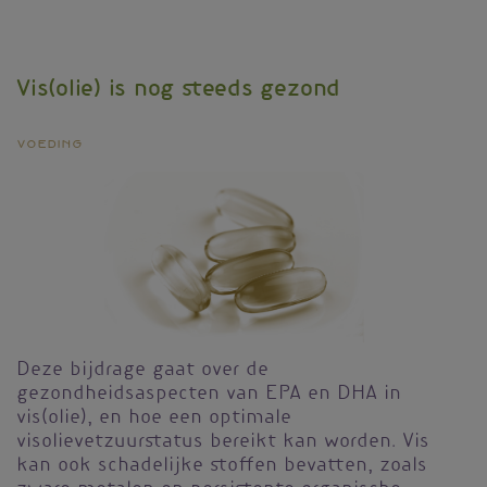
is
meer
dan
vitamine
Vis(olie) is nog steeds gezond
D
Voeding
Deze bijdrage gaat over de
gezondheidsaspecten van EPA en DHA in
vis(olie), en hoe een optimale
visolievetzuurstatus bereikt kan worden. Vis
kan ook schadelijke stoffen bevatten, zoals