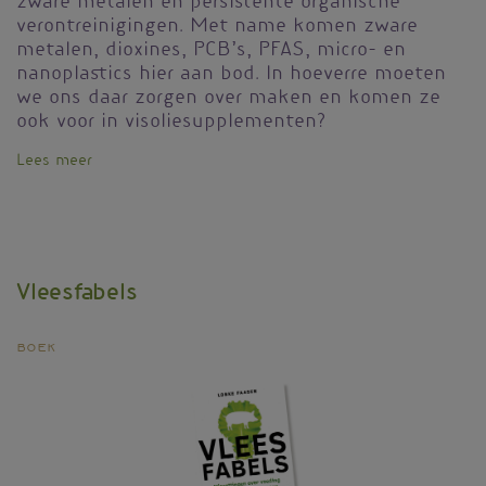
zware metalen en persistente organische
verontreinigingen. Met name komen zware
metalen, dioxines, PCB’s, PFAS, micro- en
nanoplastics hier aan bod. In hoeverre moeten
we ons daar zorgen over maken en komen ze
ook voor in visoliesupplementen?
Lees meer
over
Vis(olie)
is
nog
steeds
gezond
Vleesfabels
Boek