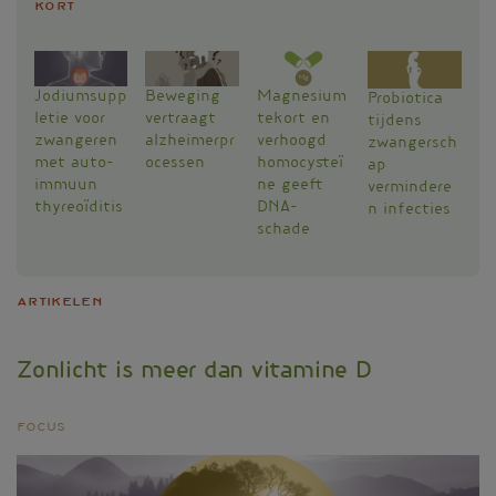
Kort
geen
voedsel
Jodiumsupp
Beweging
Magnesium
Probiotica
letie voor
vertraagt
tekort en
tijdens
zwangeren
alzheimerpr
verhoogd
zwangersch
met auto-
ocessen
homocysteï
ap
immuun
ne geeft
vermindere
thyreoïditis
DNA-
n infecties
schade
Artikelen
Zonlicht is meer dan vitamine D
Focus