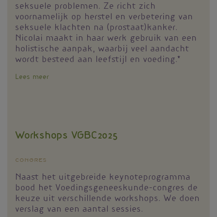
seksuele problemen. Ze richt zich
voornamelijk op herstel en verbetering van
seksuele klachten na (prostaat)kanker.
Nicolai maakt in haar werk gebruik van een
holistische aanpak, waarbij veel aandacht
wordt besteed aan leefstijl en voeding.*
Lees meer
over
‘Met
leefstijl
kun
je
veel
Workshops VGBC2025
voorkomen
en
oplossen’
Congres
Naast het uitgebreide keynoteprogramma
bood het Voedingsgeneeskunde-congres de
keuze uit verschillende workshops. We doen
verslag van een aantal sessies.