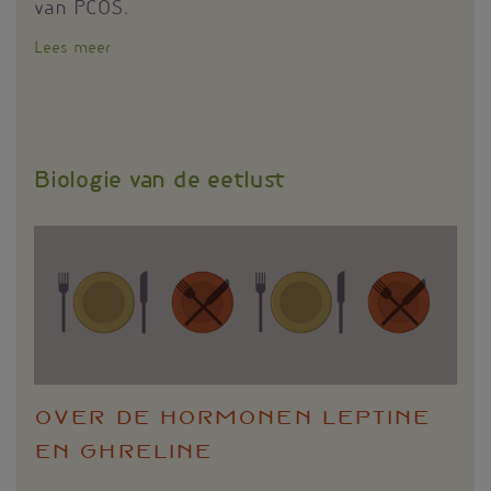
van PCOS.
Lees meer
over
Voeding
bij
PCOS:
wat
zegt
Biologie van de eetlust
de
huidige
wetenschap?
Over de hormonen leptine
en ghreline