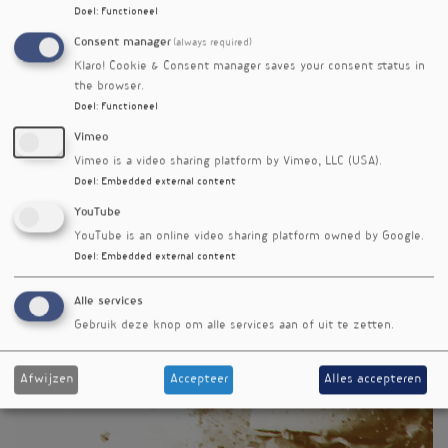
haar patiënten echt ziet opknappen sinds
Doel
:
Functioneel
ze zich op leefstijladviezen is gaan
Consent manager
(always required)
toeleggen.
Klaro! Cookie & Consent manager saves your consent status in
Lees meer
over
the browser.
De
Doel
:
Functioneel
hormonale
Vimeo
kracht
Vimeo is a video sharing platform by Vimeo, LLC (USA).
van
Doel
:
Embedded external content
leefstijl
YouTube
Column
YouTube is an online video sharing platform owned by Google.
Doel
:
Embedded external content
Ultra-processed food is eigenlijk
geen voedsel
Alle services
Gebruik deze knop om alle services aan of uit te zetten.
Column
Afwijzen
Accepteer
Alles accepteren