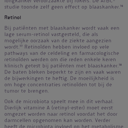
longkanker veroorzaakte bij rokers. De ATBC-
studie toonde zelf geen effect op blaaskanker.
16
Retinol
Bij patiënten met blaaskanker wordt vaak een
lage serum-retinol vastgesteld, die als
mogelijke oorzaak van de ziekte aangezien
wordt.
17
Retinoïden hebben invloed op vele
pathways van de celdeling en farmacologische
retinoïden werden om die reden enkele keren
klinisch getest bij patiënten met blaaskanker.
18
De baten bleken beperkt te zijn en vaak waren
de bijwerkingen te heftig. De moeilijkheid is
om hoge concentraties retinoïden tot bij de
tumor te brengen.
Ook de microbiota speelt mee in dit verhaal.
Dierlijk vitamine A (retinyl-ester) moet eerst
omgezet worden naar retinol voordat het door
darmcellen opgenomen kan worden. Verder
heeft de microbiota invloed op het metabolisme