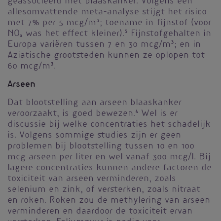
geassocieerd met blaaskanker. Volgens een
allesomvattende meta-analyse stijgt het risico
met 7% per 5 mcg/m
3
; toename in fijnstof (voor
NO
x
was het effect kleiner).
5
Fijnstofgehalten in
Europa variëren tussen 7 en 30 mcg/m
3
; en in
Aziatische grootsteden kunnen ze oplopen tot
60 mcg/m
3
.
Arseen
Dat blootstelling aan arseen blaaskanker
veroorzaakt, is goed bewezen.
4
Wel is er
discussie bij welke concentraties het schadelijk
is. Volgens sommige studies zijn er geen
problemen bij blootstelling tussen 10 en 100
mcg arseen per liter en wel vanaf 300 mcg/l. Bij
lagere concentraties kunnen andere factoren de
toxiciteit van arseen verminderen, zoals
selenium en zink, of versterken, zoals nitraat
en roken. Roken zou de methylering van arseen
verminderen en daardoor de toxiciteit ervan