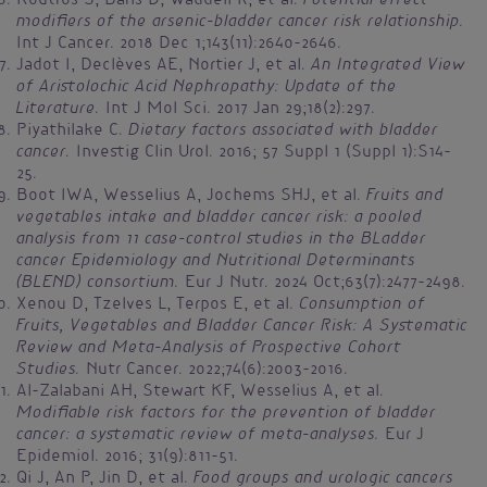
Potential effect
Koutros S, Baris D, Waddell R, et al.
modifiers of the arsenic-bladder cancer risk relationship.
Int J Cancer. 2018 Dec 1;143(11):2640-2646.
An Integrated View
Jadot I, Declèves AE, Nortier J, et al.
of Aristolochic Acid Nephropathy: Update of the
Literature.
Int J Mol Sci. 2017 Jan 29;18(2):297.
Dietary factors associated with bladder
Piyathilake C.
cancer.
Investig Clin Urol. 2016; 57 Suppl 1 (Suppl 1):S14-
25.
Fruits and
Boot IWA, Wesselius A, Jochems SHJ, et al.
vegetables intake and bladder cancer risk: a pooled
analysis from 11 case-control studies in the BLadder
cancer Epidemiology and Nutritional Determinants
(BLEND) consortium.
Eur J Nutr. 2024 Oct;63(7):2477-2498.
Consumption of
Xenou D, Tzelves L, Terpos E, et al.
Fruits, Vegetables and Bladder Cancer Risk: A Systematic
Review and Meta-Analysis of Prospective Cohort
Studies.
Nutr Cancer. 2022;74(6):2003-2016.
Al-Zalabani AH, Stewart KF, Wesselius A, et al.
Modifiable risk factors for the prevention of bladder
cancer: a systematic review of meta-analyses.
Eur J
Epidemiol. 2016; 31(9):811-51.
Food groups and urologic cancers
Qi J, An P, Jin D, et al.