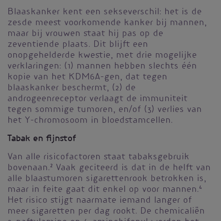
Blaaskanker kent een sekseverschil: het is de
zesde meest voorkomende kanker bij mannen,
maar bij vrouwen staat hij pas op de
zeventiende plaats. Dit blijft een
onopgehelderde kwestie, met drie mogelijke
verklaringen: (1) mannen hebben slechts één
kopie van het KDM6A-gen, dat tegen
blaaskanker beschermt, (2) de
androgeenreceptor verlaagt de immuniteit
tegen sommige tumoren, en/of (3) verlies van
het Y-chromosoom in bloedstamcellen.
Tabak en fijnstof
Van alle risicofactoren staat tabaksgebruik
bovenaan.
2
Vaak geciteerd is dat in de helft van
alle blaastumoren sigarettenrook betrokken is,
maar in feite gaat dit enkel op voor mannen.
4
Het risico stijgt naarmate iemand langer of
meer sigaretten per dag rookt. De chemicaliën