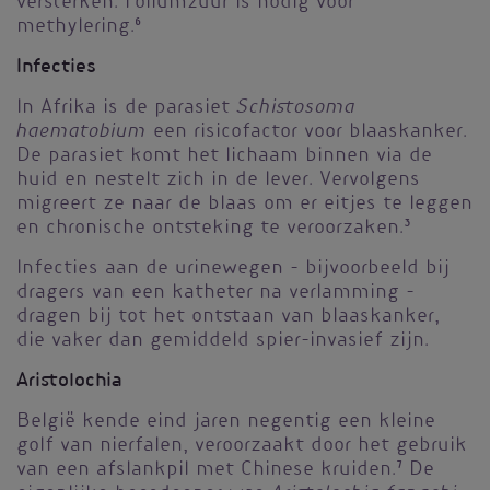
versterken. Foliumzuur is nodig voor
methylering.
6
Infecties
Schistosoma
In Afrika is de parasiet
haematobium
een risicofactor voor blaaskanker.
De parasiet komt het lichaam binnen via de
huid en nestelt zich in de lever. Vervolgens
migreert ze naar de blaas om er eitjes te leggen
en chronische ontsteking te veroorzaken.
3
Infecties aan de urinewegen - bijvoorbeeld bij
dragers van een katheter na verlamming -
dragen bij tot het ontstaan van blaaskanker,
die vaker dan gemiddeld spier-invasief zijn.
Aristolochia
België kende eind jaren negentig een kleine
golf van nierfalen, veroorzaakt door het gebruik
van een afslankpil met Chinese kruiden.
7
De