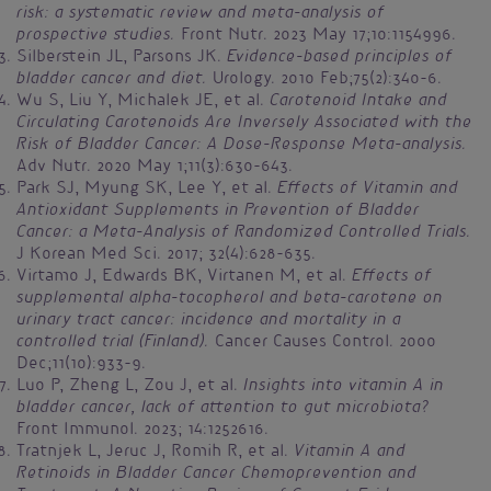
risk: a systematic review and meta-analysis of
prospective studies.
Front Nutr. 2023 May 17;10:1154996.
Evidence-based principles of
Silberstein JL, Parsons JK.
bladder cancer and diet.
Urology. 2010 Feb;75(2):340-6.
Carotenoid Intake and
Wu S, Liu Y, Michalek JE, et al.
Circulating Carotenoids Are Inversely Associated with the
Risk of Bladder Cancer: A Dose-Response Meta-analysis.
Adv Nutr. 2020 May 1;11(3):630-643.
Effects of Vitamin and
Park SJ, Myung SK, Lee Y, et al.
Antioxidant Supplements in Prevention of Bladder
Cancer: a Meta-Analysis of Randomized Controlled Trials.
J Korean Med Sci. 2017; 32(4):628-635.
Effects of
Virtamo J, Edwards BK, Virtanen M, et al.
supplemental alpha-tocopherol and beta-carotene on
urinary tract cancer: incidence and mortality in a
controlled trial (Finland).
Cancer Causes Control. 2000
Dec;11(10):933-9.
Insights into vitamin A in
Luo P, Zheng L, Zou J, et al.
bladder cancer, lack of attention to gut microbiota?
Front Immunol. 2023; 14:1252616.
Vitamin A and
Tratnjek L, Jeruc J, Romih R, et al.
Retinoids in Bladder Cancer Chemoprevention and