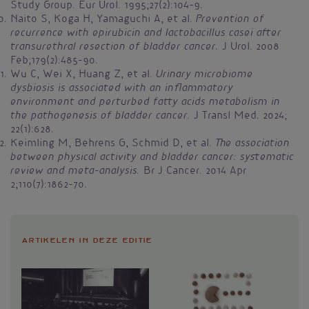
Study Group. Eur Urol. 1995;27(2):104-9.
Prevention of
Naito S, Koga H, Yamaguchi A, et al.
recurrence with epirubicin and lactobacillus casei after
transurethral resection of bladder cancer.
J Urol. 2008
Feb;179(2):485-90.
Urinary microbiome
Wu C, Wei X, Huang Z, et al.
dysbiosis is associated with an inflammatory
environment and perturbed fatty acids metabolism in
the pathogenesis of bladder cancer.
J Transl Med. 2024;
22(1):628.
The association
Keimling M, Behrens G, Schmid D, et al.
between physical activity and bladder cancer: systematic
review and meta-analysis.
Br J Cancer. 2014 Apr
2;110(7):1862-70.
Artikelen in deze editie