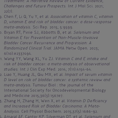
Treatment: A Narrative Review of Current Evidence,
Challenges and Future Prospects.
Int J Mol Sci. 2021;
22(7).
Association of vitamin C, vitamin
Chen F, Li Q, Yu Y, et al.
D, vitamin E and risk of bladder cancer: a dose-response
meta-analysis.
Sci Rep. 2015; 5:9599.
Selenium and
Bryan RT, Pirrie SJ, Abbotts B, et al.
Vitamin E for Prevention of Non-Muscle-Invasive
Bladder Cancer Recurrence and Progression: A
Randomized Clinical Trial.
JAMA Netw Open. 2023;
6(10):e2337494.
Vitamin C and E intake and
Wang YY, Wang XL, Yu ZJ.
risk of bladder cancer: a meta-analysis of observational
studies.
Int J Clin Exp Med. 2014; 7(11):4154-64︎.
Impact of serum vitamin
Liao Y, Huang JL, Qiu MX, et al.
D level on risk of bladder cancer: a systemic review and
meta-analysis.
Tumour Biol : the journal of the
International Society for Oncodevelopmental Biology
and Medicine 2015;36(3):1567e7︎.
Vitamin D Deficiency
Zhang H, Zhang H, Wen X, et al.
and Increased Risk of Bladder Carcinoma: A Meta-
Analysis.
Cell Physiol Biochem. 2015;37(5):1686-92.
Selenium and
Amaral AF, Cantor KP, Silverman DT, et al.