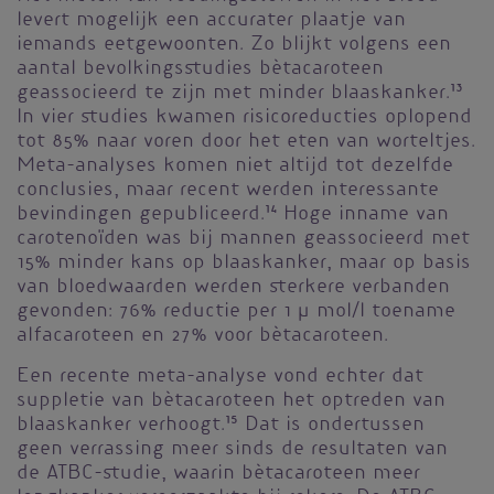
levert mogelijk een accurater plaatje van
iemands eetgewoonten. Zo blijkt volgens een
aantal bevolkingsstudies bètacaroteen
geassocieerd te zijn met minder blaaskanker.
13
In vier studies kwamen risicoreducties oplopend
tot 85% naar voren door het eten van worteltjes.
Meta-analyses komen niet altijd tot dezelfde
conclusies, maar recent werden interessante
bevindingen gepubliceerd.
14
Hoge inname van
carotenoïden was bij mannen geassocieerd met
15% minder kans op blaaskanker, maar op basis
van bloedwaarden werden sterkere verbanden
gevonden: 76% reductie per 1 µ mol/l toename
alfacaroteen en 27% voor bètacaroteen.
Een recente meta-analyse vond echter dat
suppletie van bètacaroteen het optreden van
blaaskanker verhoogt.
15
Dat is ondertussen
geen verrassing meer sinds de resultaten van
de ATBC-studie, waarin bètacaroteen meer