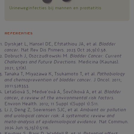
Urineweginfecties bij mannen en prostatitis
Referenties
Bladder
Dyrskjøt L, Hansel DE, Efstathiou JA, et al.
cancer.
Nat Rev Dis Primers. 2023 Oct 26;9(1):58.
Bladder Cancer: Current
Dobruch J, Oszczudłowski M.
Challenges and Future Directions.
Medicina (Kaunas).
2021; 57(8).
Pathobiology
Tanaka T, Miyazawa K, Tsukamoto T, et al.
and chemoprevention of bladder cancer.
J Oncol. 2011;
2011:528353.
Bladder
Letašiová S, Medve'ová A, Šovčíková A, et al.
cancer, a review of the environmental risk factors.
Environ Health. 2012; 11 Suppl 1(Suppl 1):S11.
Ambient air pollution
Li J, Deng Z, Soerensen SJC, et al.
and urological cancer risk: A systematic review and
meta-analysis of epidemiological evidence.
Nat Commun.
2024 Jun 15;15(1):5116.︎