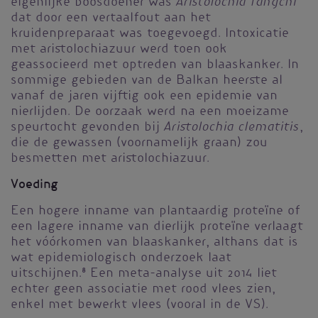
Aristolochia fangchi
eigenlijke boosdoener was
dat door een vertaalfout aan het
kruidenpreparaat was toegevoegd. Intoxicatie
met aristolochiazuur werd toen ook
geassocieerd met optreden van blaaskanker. In
sommige gebieden van de Balkan heerste al
vanaf de jaren vijftig ook een epidemie van
nierlijden. De oorzaak werd na een moeizame
Aristolochia clematitis
speurtocht gevonden bij
,
die de gewassen (voornamelijk graan) zou
besmetten met aristolochiazuur.
Voeding
Een hogere inname van plantaardig proteïne of
een lagere inname van dierlijk proteïne verlaagt
het vóórkomen van blaaskanker, althans dat is
wat epidemiologisch onderzoek laat
uitschijnen.
8
Een meta-analyse uit 2014 liet
echter geen associatie met rood vlees zien,
enkel met bewerkt vlees (vooral in de VS).