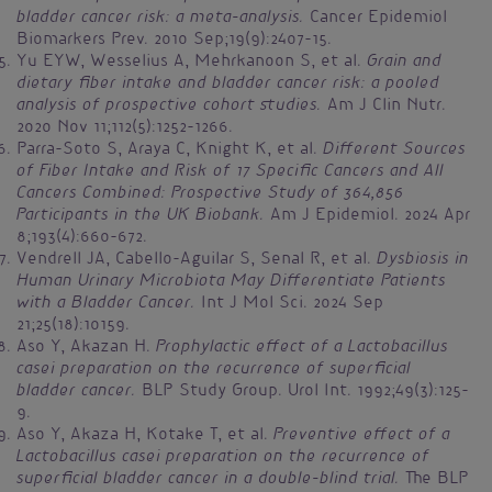
bladder cancer risk: a meta-analysis.
Cancer Epidemiol
Biomarkers Prev. 2010 Sep;19(9):2407-15.
Grain and
Yu EYW, Wesselius A, Mehrkanoon S, et al.
dietary fiber intake and bladder cancer risk: a pooled
analysis of prospective cohort studies.
Am J Clin Nutr.
2020 Nov 11;112(5):1252-1266.︎
Different Sources
Parra-Soto S, Araya C, Knight K, et al.
of Fiber Intake and Risk of 17 Specific Cancers and All
Cancers Combined: Prospective Study of 364,856
Participants in the UK Biobank.
Am J Epidemiol. 2024 Apr
8;193(4):660-672.
Dysbiosis in
Vendrell JA, Cabello-Aguilar S, Senal R, et al.
Human Urinary Microbiota May Differentiate Patients
with a Bladder Cancer.
Int J Mol Sci. 2024 Sep
21;25(18):10159.
Prophylactic effect of a Lactobacillus
Aso Y, Akazan H.
casei preparation on the recurrence of superficial
bladder cancer.
BLP Study Group. Urol Int. 1992;49(3):125-
9.
Preventive effect of a
Aso Y, Akaza H, Kotake T, et al.
Lactobacillus casei preparation on the recurrence of
superficial bladder cancer in a double-blind trial.
The BLP