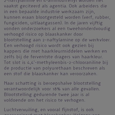
2-naftylamine en 4-aminobifenyl worden het
vaakst geciteerd als agentia. Ook arbeiders die
in een bepaalde industrie werkzaam zijn,
kunnen eraan blootgesteld worden (verf, rubber,
fungiciden, uitlaatgassen). In de jaren vijftig
vonden onderzoekers al een tweehonderdvoudig
verhoogd risico op blaaskanker door
blootstelling aan 2-naftylamine op de werkvloer.
Een verhoogd risico wordt ook gezien bij
kappers die met haarkleurmiddelen werken en
zelfs bij de ferventste dragers van haarkleur.
Tot slot is 4,4'-methyleenbis-2-chlooraniline bij
de productie van polyurethaan beschreven als
een stof die blaaskanker kan veroorzaken.
Naar schatting is beroepshalve blootstelling
verantwoordelijk voor 18% van alle gevallen.
Blootstelling gedurende twee jaar is al
voldoende om het risico te verhogen.
Luchtvervuiling, en vooral fijnstof, is ook