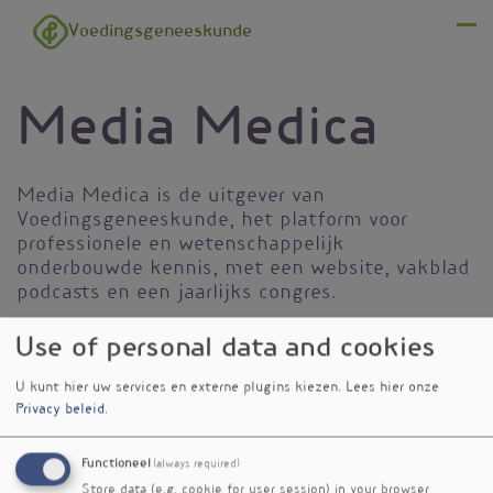
Overslaan en naar de inhoud gaan
Voedingsgeneeskunde
Menu
Media Medica
Media Medica is de uitgever van
Voedingsgeneeskunde, het platform voor
professionele en wetenschappelijk
onderbouwde kennis, met een website, vakblad
podcasts en een jaarlijks congres.
Use of personal data and cookies
U kunt hier uw services en externe plugins kiezen.
Lees hier onze
Privacy beleid
.
Functioneel
(always required)
Store data (e.g. cookie for user session) in your browser