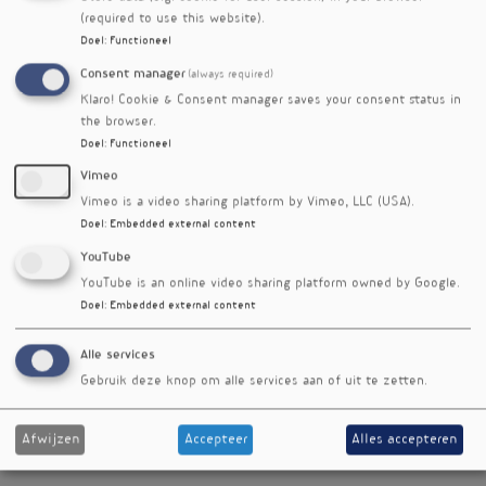
Uitgeverij Media Medica
(required to use this website).
Lauriergracht 116-S
Doel
:
Functioneel
1016 RR Amsterdam
Consent manager
(always required)
+31 6 26074984
Klaro! Cookie & Consent manager saves your consent status in
info@mediamedica.nl
the browser.
Doel
:
Functioneel
KvK 3322963
Vimeo
Voedingsgeneeskunde
Vimeo is a video sharing platform by Vimeo, LLC (USA).
Kantoormenu
Team
Doel
:
Embedded external content
Auteurs
Media Medica
YouTube
Adverteren
YouTube is an online video sharing platform owned by Google.
Aanleverspecificaties advertenties
Doel
:
Embedded external content
Disclaimer
Privacy beleid
Alle services
Website
Gebruik deze knop om alle services aan of uit te zetten.
Algemene voorwaarden Adverteerders
Kantoormenu
Algemene voorwaarden abonnees
-
Algemene voorwaarden bezoekers
voorwaarden
Afwijzen
Accepteer
Alles accepteren
Algemene voorwaarden exposanten