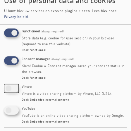
Use of personal data and cookies
U kunt hier uw services en externe plugins kiezen.
Lees hier onze
Privacy beleid
.
Functioneel
(always required)
Store data (e.g. cookie for user session) in your browser
Volgens een laatste stand van zaken verhoogt
(required to use this website).
melatonine de kans op zwangerschap bij
Doel
:
Functioneel
vrouwen die een vruchtbaarheidsbehandeling
Consent manager
(always required)
ondergaan. Melatonine verhoogt het
Klaro! Cookie & Consent manager saves your consent status in
succespercentage met bijna 60% en ook het
the browser.
aantal kwaliteitsvolle embryo's. De meta-
Doel
:
Functioneel
analyse omvatte 11 studies met meer dan
duizend onvruchtbare vrouwen.
Vimeo
Vimeo is a video sharing platform by Vimeo, LLC (USA).
Referenties
Doel
:
Embedded external content
Wu Y, Huang W, Tang L et al. Melatonin improved the
YouTube
outcomes of women with ART: a systematic review and
meta-analysis of randomized trials. Front Reprod Health.
YouTube is an online video sharing platform owned by Google.
2025; 7:1680984 doi:10.3389/frph.2025.1680984
Doel
:
Embedded external content