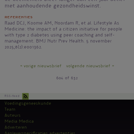
met aanhoudende gezondheidswinst.
Referenties
Raad DCJ, Koome AM, Noordam R, et al. Lifestyle As
Medicine: the impact of a citizen initiative for people
with type 2 diabetes using peer coaching and self-
management. BMJ Nutr Prev Health. 5 november
2025;8(2):e001362.
« vorige nieuwsbrief
volgende nieuwsbrief »
604 of 632
RSS-feed
Voedingsgeneeskunde
Kantoormenu
Team
Auteurs
Media Medica
Adverteren
Aanleverspecificaties advertenties