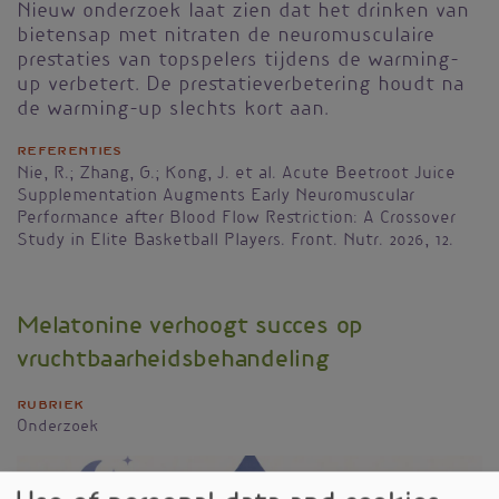
Nieuw onderzoek laat zien dat het drinken van
bietensap met nitraten de neuromusculaire
prestaties van topspelers tijdens de warming-
up verbetert. De prestatieverbetering houdt na
de warming-up slechts kort aan.
Referenties
Nie, R.; Zhang, G.; Kong, J. et al. Acute Beetroot Juice
Supplementation Augments Early Neuromuscular
Performance after Blood Flow Restriction: A Crossover
Study in Elite Basketball Players. Front. Nutr. 2026, 12.
Melatonine verhoogt succes op
vruchtbaarheidsbehandeling
Rubriek
Onderzoek