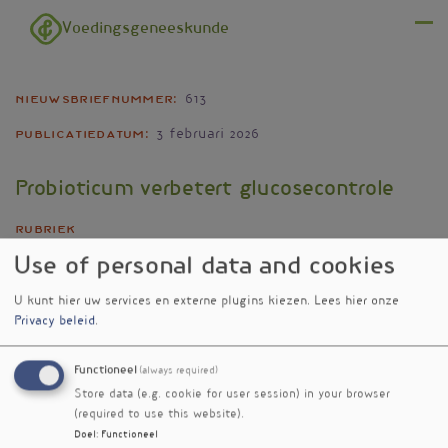
Overslaan en naar de inhoud gaan
Voedingsgeneeskunde
Menu
Nieuwsbriefnummer
613
Publicatiedatum
3 februari 2026
Probioticum verbetert glucosecontrole
Rubriek
VGBC
Use of personal data and cookies
U kunt hier uw services en externe plugins kiezen.
Lees hier onze
Privacy beleid
.
Functioneel
(always required)
Store data (e.g. cookie for user session) in your browser
(required to use this website).
Doel
:
Functioneel