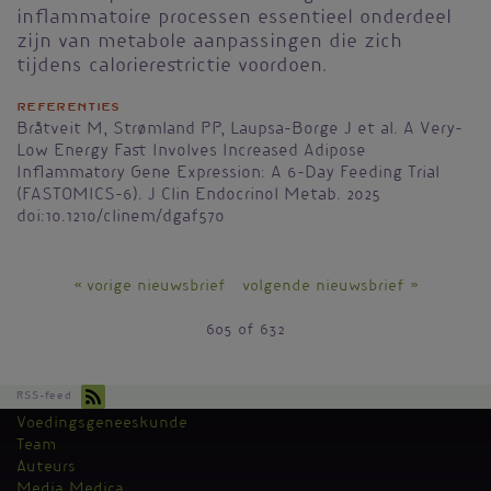
inflammatoire processen essentieel onderdeel
zijn van metabole aanpassingen die zich
tijdens calorierestrictie voordoen.
Referenties
Bråtveit M, Strømland PP, Laupsa-Borge J et al. A Very-
Low Energy Fast Involves Increased Adipose
Inflammatory Gene Expression: A 6-Day Feeding Trial
(FASTOMICS-6). J Clin Endocrinol Metab. 2025
doi:10.1210/clinem/dgaf570
« vorige nieuwsbrief
volgende nieuwsbrief »
605 of 632
RSS-feed
Voedingsgeneeskunde
Kantoormenu
Team
Auteurs
Media Medica