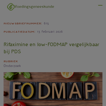
Overslaan en naar de inhoud gaan
Voedingsgeneeskunde
Menu
Nieuwsbriefnummer
615
Publicatiedatum
13 februari 2026
Rifaximine en low-FODMAP vergelijkbaar
bij PDS
Rubriek
Onderzoek