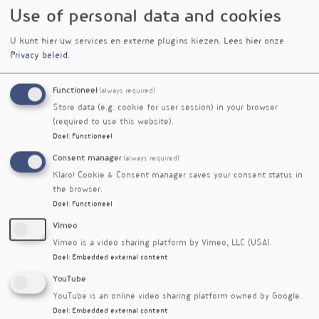
Use of personal data and cookies
U kunt hier uw services en externe plugins kiezen.
Lees hier onze
Privacy beleid
.
Functioneel
(always required)
Store data (e.g. cookie for user session) in your browser
(required to use this website).
Voeding met soja-eiwitrijke maaltijden
Doel
:
Functioneel
versterkt de spiergezondheid van ouderen. In
een recente studie behielden ouderen op deze
Consent manager
(always required)
voeding hun spiermassa en mobiliteit beter dan
Klaro! Cookie & Consent manager saves your consent status in
bij gebruikelijke voeding. Ook waren er gunstige
the browser.
veranderingen in de darmmicrobiota.
Doel
:
Functioneel
Vimeo
Referenties
Vimeo is a video sharing platform by Vimeo, LLC (USA).
Wu X, Lim KJ, Ma Y. The Effects of Soy Protein–Rich
Doel
:
Embedded external content
Meals on Muscle Health of Older Adults Are Linked to
Gut Microbiome Modifications. J. Cachexia Sarcopenia
YouTube
Muscle 2026, 17 (1), e70212
YouTube is an online video sharing platform owned by Google.
Doel
:
Embedded external content