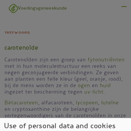
Overslaan en naar de inhoud gaan
Voedingsgeneeskunde
Menu
trefwoord
carotenoïde
Carotenoïden zijn een groep van
fytonutriënten
met in hun moleculestructuur een reeks van
negen geconjugeerde verbindingen. Ze geven
aan planten een felle kleur (geel, oranje, rood),
bij de mens worden ze in de
ogen
en
huid
ingezet ter bescherming tegen
uv-licht
.
Bètacaroteen
, alfacaroteen,
lycopeen
,
luteïne
en cryptoxanthine zijn de belangrijke
vertegenwoordigers van de carotenoïden in onze
voeding.
Use of personal data and cookies