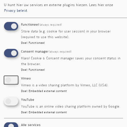
U kunt hier uw services en externe plugins kiezen.
Lees hier onze
Privacy beleid
.
Functioneel
(always required)
Store data (e.g. cookie for user session) in your browser
Verschenen
(required to use this website).
in
Doel
:
Functioneel
Omega-3 uit een bruine alg
nieuwsbrief
Consent manager
(always required)
goed opneembaar
nr. 421
Klaro! Cookie & Consent manager saves your consent status in
Carotenoïden kunnen helpen
nieuwsbrief
the browser.
blaaskanker te voorkomen
nr. 327
Doel
:
Functioneel
Welke voeding bevordert lange
nieuwsbrief
Vimeo
telomeren?
nr. 318
Vimeo is a video sharing platform by Vimeo, LLC (USA).
Groenten en fruit voor betere
nieuwsbrief
Doel
:
Embedded external content
botgezondheid
nr. 284
YouTube
Carotenoïden beschermen tegen
nieuwsbrief
YouTube is an online video sharing platform owned by Google.
metabool syndroom
nr. 276
Doel
:
Embedded external content
Luteine en zeaxanthine voor
nieuwsbrief
efficiëntere
nr. 107
Alle services