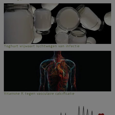
Yoghurt vrijwaart luchtwegen van infectie
Vitamine K tegen vasculaire calcificatie