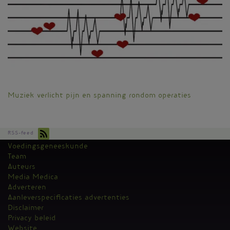
Muziek verlicht pijn en spanning rondom operaties
RSS-feed
Voedingsgeneeskunde
Kantoormenu
Team
Auteurs
Media Medica
Adverteren
Aanleverspecificaties advertenties
Disclaimer
Privacy beleid
Website