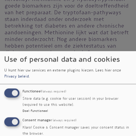
goede biomarkers zijn voor de doeltreffendheid
van het preparaat. De tryptofaan-pathyways
staan inderdaad onder onderzoek met
betrekking tot diabetes en andere chronische
aandoeningen. Methionine lijkt wat dat betreft
minder onderzocht. Nog andere biomarkers
hebben potentieel om de ziektestatus van
diabetes op te volgen, zoals rheïne,
Use of personal data and cookies
oleoylglutamine, lamivudine en carnosol.
Alle deelnemers deden ook mee aan een
U kunt hier uw services en externe plugins kiezen.
Lees hier onze
Privacy beleid
.
leefstijlinterventie. Xiaokeqing bevat
Anemarrhena asphodeloides
Atractylodes
,
lancea
Coptis chinensis
Typha angustifolia
,
,
Functioneel
(always required)
Euphorbia humifusa
(kleine lisdodde) en
in een
Store data (e.g. cookie for user session) in your browser
verhouding van 10:6:1:6:6. Relevante
(required to use this website).
fytochemicaliën die in het bloed gedetecteerd
Doel
:
Functioneel
werden, waren artemisinine, oestradiol en
Consent manager
(always required)
groenlandicine-jatrorhinzine. Die laatste stoffen
Klaro! Cookie & Consent manager saves your consent status in
C.
zijn berberine-achtige stoffen afkomstig van
the browser.