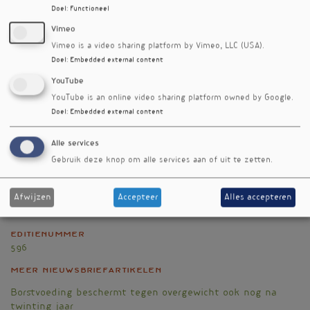
chinensis
.
Doel
:
Functioneel
Referenties
Vimeo
Zhao JD, Guo MZ, Zhang Y et al. Efficacy of Xiaokeqing
Vimeo is a video sharing platform by Vimeo, LLC (USA).
granules and lifestyle intervention in treating
Doel
:
Embedded external content
prediabetes mellitus considering metabolomic
YouTube
biomarkers: A randomised controlled trial. World J
YouTube is an online video sharing platform owned by Google.
Diabetes. 2025; 16(7):105219 doi:10.4239/wjd.v16.i7.105219
Doel
:
Embedded external content
Nieuwsbriefartikel
Alle services
Rubriek
Gebruik deze knop om alle services aan of uit te zetten.
Onderzoek
Auteur
Afwijzen
Accepteer
Alles accepteren
Joost Meeusen
Editienummer
596
Meer nieuwsbriefartikelen
Borstvoeding beschermt tegen overgewicht ook nog na
twinting jaar