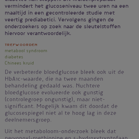
vermindert het glucoseniveau twee uren na een
maaltijd in een gecontroleerde studie met
veertig prediabetici. Vervolgens gingen de
onderzoekers op zoek naar de sleutelstoffen
hiervoor verantwoordelijk.
Trefwoorden
metabool syndroom
diabetes
Chinees kruid
De verbeterde bloedglucose bleek ook uit de
HbA1c-waarde, die na twee maanden
behandeling gedaald was. Nuchtere
bloedglucose evolueerde ook gunstig
(controlegroep ongunstig), maar niet-
significant. Mogelijk kwam dit doordat de
glucosespiegel niet al te hoog lag in deze
deelnemersgroep.
Uit het metaboloom-onderzoek bleek dat
nervonoyl-methionine en 5-hydroxytryptofaan