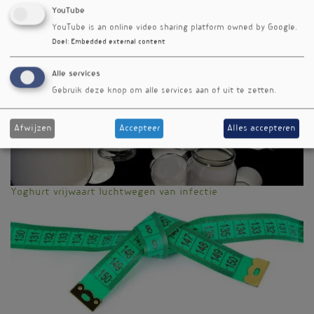
YouTube
Editienummer
YouTube is an online video sharing platform owned by Google.
502
Doel
:
Embedded external content
Meer nieuwsbriefartikelen
Alle services
Gebruik deze knop om alle services aan of uit te zetten.
Afwijzen
Accepteer
Alles accepteren
Yoghurt vrijwaart luchtwegen van infectie