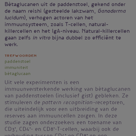
Bètaglucanen uit de paddenstoel, gekend onder
de naam reishi (gesteelde lakzwam,
Ganoderma
), verhogen actoren van het
lucidum
immuunsysteem, zoals T-cellen, natural-
killercellen en het IgA-niveau. Natural-killercellen
gaan zelfs
bijna dubbel zo efficiënt te
in vitro
werk.
Trefwoorden
paddenstoel
immuniteit
bètaglucaan
Uit vele experimenten is een
immuunversterkende werking van bètaglucanen
van paddenstoelen (inclusief gist) gebleken. Ze
pattern recognition
stimuleren de
-receptoren,
die uiteindelijk voor een uitbreiding van de
reserves aan immuuncellen zorgen. In deze
studie zagen onderzoekers een toename van
CD3
+
, CD4
+
- en CD8
+
-T-cellen, waarbij ook de