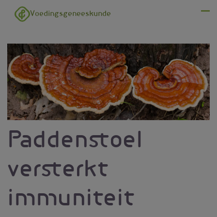
Overslaan en naar de inhoud gaan
Voedingsgeneeskunde
Menu
Paddenstoel
versterkt
immuniteit