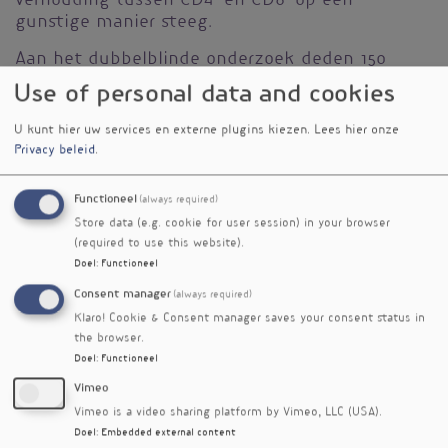
verhouding tussen CD4
+
en CD8
+
op een
gunstige manier steeg.
Aan het dubbelblinde onderzoek deden 150
gezonde volwassen Taiwanesen mee, die
Use of personal data and cookies
gedurende 84 dagen dagelijks placebo of 200
mg bètaglucanen uit reishi namen. Er werden
U kunt hier uw services en externe plugins kiezen.
Lees hier onze
geen ongewenste bijwerkingen gemeld.
Privacy beleid
.
Referenties
Functioneel
(always required)
Chen SN, Nan FH, Liu MW et al. Evaluation of Immune
Store data (e.g. cookie for user session) in your browser
Modulation by β-1,3; 1,6 D-Glucan Derived from
(required to use this website).
Ganoderma lucidum in Healthy Adult Volunteers, A
Randomized Controlled Trial. Foods. 2023; 12(3)
Doel
:
Functioneel
doi:10.3390/foods12030659
Consent manager
(always required)
Klaro! Cookie & Consent manager saves your consent status in
Nieuwsbriefartikel
the browser.
Doel
:
Functioneel
Rubriek
Onderzoek
Vimeo
Vimeo is a video sharing platform by Vimeo, LLC (USA).
Auteur
Doel
:
Embedded external content
Joost Meeusen