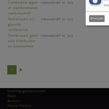
Combinatie algen
nieuwsbrief nr. 443
Geb
en paddenstoelen
veelbelovend?
Afwijzen
Oesterzwam bij
nieuwsbrief nr. 433
glucose-
intolerantie
Oesterzwam goed
nieuwsbrief nr. 343
voor bloedsuiker
en bloedvetten
1
Volgende
Paginering
pagina
Voedingsgeneeskunde
Team
Kantoormenu
Auteurs
Media Medica