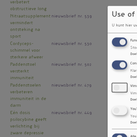
verbetert
obstructieve long
Use of
Nitraatsupplement
nieuwsbrief nr. 539
vermindert
U kunt hier u
ontsteking na
sport
Fun
Cordyceps-
nieuwsbrief nr. 530
Sto
schimmel voor
Doel
sterkere afweer
Con
Paddenstoel
nieuwsbrief nr. 502
Kla
versterkt
Doel
immuniteit
Paddenstoelen
nieuwsbrief nr. 479
Vim
verbeteren
Vim
immuniteit in de
Doel
darm
You
Eén dosis
nieuwsbrief nr. 449
You
psilocybine geeft
Doel
verlichting bij
zware depressie
Alle