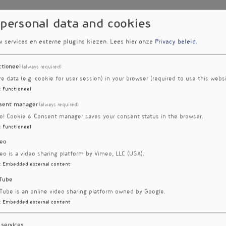
 personal data and cookies
w services en externe plugins kiezen.
Lees hier onze
Privacy beleid
.
ctioneel
(always required)
re data (e.g. cookie for user session) in your browser (required to use this websi
:
Functioneel
sent manager
(always required)
ro! Cookie & Consent manager saves your consent status in the browser.
:
Functioneel
eo
eo is a video sharing platform by Vimeo, LLC (USA).
:
Embedded external content
Tube
Tube is an online video sharing platform owned by Google.
:
Embedded external content
 services