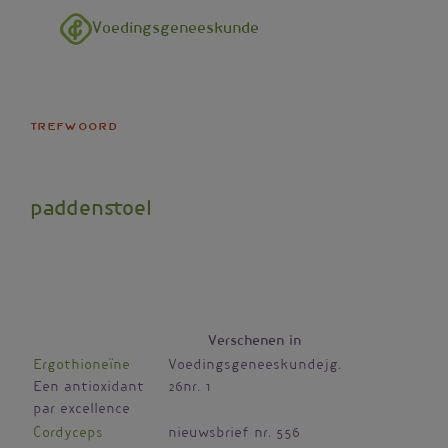
Overslaan en naar de inhoud gaan
Voedingsgeneeskunde
trefwoord
paddenstoel
Verschenen in
Ergothioneïne
Voedingsgeneeskundejg.
Een antioxidant
26nr. 1
par excellence
Cordyceps
nieuwsbrief nr. 556