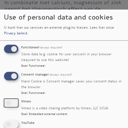
In combinatie met calcium, magnesium of zink
neemt het therapeutisch effect van de
tetracyclines af. De voedingsstoffen zorgen voor
Use of personal data and cookies
een verminderde absorptie, waardoor de
infectiegevoeligheid toeneemt. De prevalentie
U kunt hier uw services en externe plugins kiezen.
Lees hier onze
Privacy beleid
.
van potentiële interacties was 44,3% bij
calcium, 26,9% bij magnesium en 37,4% bij zink.
Functioneel
(always required)
Thiaziden
Store data (e.g. cookie for user session) in your browser
(required to use this website).
De combinatie met zowel calcium als vitamine
Doel
:
Functioneel
D verhoogt het risico op hypercalciëmie.
Daarnaast ontstaat mogelijk een verstoring van
Consent manager
(always required)
het evenwicht tussen zuren en basen waardoor
Klaro! Cookie & Consent manager saves your consent status in
het bloed te basisch wordt (metabole alkalose).
the browser.
De prevalentie van mogelijke interacties was bij
Doel
:
Functioneel
calcium 53,5% en bij vitamine D 52,1%.
Vimeo
Vimeo is a video sharing platform by Vimeo, LLC (USA).
Angiotensine II receptor blokkers
Doel
:
Embedded external content
Wanneer gecombineerd met kalium is het risico
YouTube
verhoogd op hyperkaliëmie. Dat geldt vooral