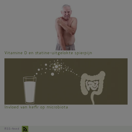
Vitamine D en statine-uitgelokte spierpijn
Invloed van kefir op microbiota
RSS-feed