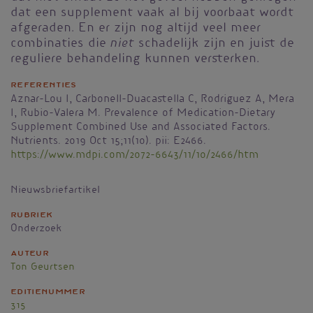
dat een supplement vaak al bij voorbaat wordt
afgeraden. En er zijn nog altijd veel meer
niet
combinaties die
schadelijk zijn en juist de
reguliere behandeling kunnen versterken.
Referenties
Aznar-Lou I, Carbonell-Duacastella C, Rodriguez A, Mera
I, Rubio-Valera M. Prevalence of Medication-Dietary
Supplement Combined Use and Associated Factors.
Nutrients. 2019 Oct 15;11(10). pii: E2466.
https://www.mdpi.com/2072-6643/11/10/2466/htm
Nieuwsbriefartikel
Rubriek
Onderzoek
Auteur
Ton Geurtsen
Editienummer
315