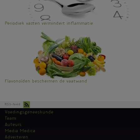
Periodiek vasten vermindert inflammatie
Flavonoïden beschermen de vaatwand
RSS-feed
Voedingsgeneeskunde
Kantoormenu
Team
Auteurs
Media Medica
Adverteren