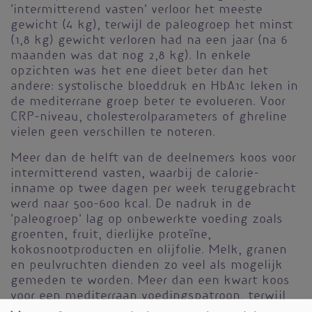
'intermitterend vasten' verloor het meeste
gewicht (4 kg), terwijl de paleogroep het minst
(1,8 kg) gewicht verloren had na een jaar (na 6
maanden was dat nog 2,8 kg). In enkele
opzichten was het ene dieet beter dan het
andere: systolische bloeddruk en HbA1c leken in
de mediterrane groep beter te evolueren. Voor
CRP-niveau, cholesterolparameters of ghreline
vielen geen verschillen te noteren.
Meer dan de helft van de deelnemers koos voor
intermitterend vasten, waarbij de calorie-
inname op twee dagen per week teruggebracht
werd naar 500-600 kcal. De nadruk in de
'paleogroep' lag op onbewerkte voeding zoals
groenten, fruit, dierlijke proteïne,
kokosnootproducten en olijfolie. Melk, granen
en peulvruchten dienden zo veel als mogelijk
gemeden te worden. Meer dan een kwart koos
voor een mediterraan voedingspatroon, terwijl
slechts 18% voor paleo koos. Enkel aan het