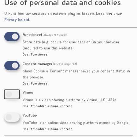
Use of personal data and cookies
begin van de studie kregen de deelnemers
instructies, maar verder was er geen opvolging.
U kunt hier uw services en externe plugins kiezen.
Lees hier onze
Privacy beleid
.
Een ding is duidelijk: deelnemers houden het
zelfgekozen regime op hun eentje niet vol. In
Functioneel
(always required)
de mediterrane groep lag dieettrouw het hoogst
Store data (e.g. cookie for user session) in your browser
(57%), gevolgd door intermitterend vasten (54%)
(required to use this website).
en paleo (35%). In de mediterrane groep slaagde
Doel
:
Functioneel
slechts een derde erin om verwerkt vlees en
Consent manager
geraffineerde granen te mijden. Drie kwart van
(always required)
de deelnemers in de intermitterend-
Klaro! Cookie & Consent manager saves your consent status in
the browser.
vastengroep gaf aan dat ze twee dagen in de
Doel
:
Functioneel
week minder calorieën aten, slechts een derde
bleef onder de calorielimiet. Vezelinname was
Vimeo
bij hen het laagst en zij aten het vaakst
Vimeo is a video sharing platform by Vimeo, LLC (USA).
ultra-processed foods
voeding uit de categorie
.
Doel
:
Embedded external content
Voor de paleogroep was het schrappen van
YouTube
granen een lastige opgave, maar ontbijtgranen,
YouTube is an online video sharing platform owned by Google.
frisdranken, margarine en plantaardige oliën
Doel
:
Embedded external content
(andere dan olijfolie) lieten ze wel aan de kant