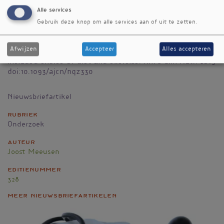
staan.
Alle services
Referenties
Gebruik deze knop om alle services aan of uit te zetten.
Jospe MR, Roy M, Brown RC et al. Intermittent fasting,
Paleolithic, or Mediterranean diets in the real world:
Afwijzen
Accepteer
Alles accepteren
exploratory secondary analyses of a weight-loss trial that
included choice of diet and exercise. Am J Clin Nutr. 2019
doi:10.1093/ajcn/nqz330
Nieuwsbriefartikel
Rubriek
Onderzoek
Auteur
Joost Meeusen
Editienummer
328
Meer nieuwsbriefartikelen