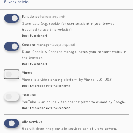
Privacy beleid
.
levervet sterk
Mediterrane en vetarme
Voedingsgeneeskundejg.
Functioneel
(always required)
voeding even goed tegen
27nr. 1
Store data (e.g. cookie for user session) in your browser
leververvetting
(required to use this website).
Goede voeding verhoogt
nieuwsbrief nr. 417
Doel
:
Functioneel
aantal gezonde
levensjaren sterk
Consent manager
(always required)
Diversiteit in voeding
nieuwsbrief nr. 608
Klaro! Cookie & Consent manager saves your consent status in
the browser.
verlaagt sterftekans bij
Doel
:
Functioneel
ouderen
Vrouwelijke
Voedingsgeneeskundejg.
Vimeo
(on)vruchtbaarheid
25nr. 6
Vimeo is a video sharing platform by Vimeo, LLC (USA).
Geen vaststaand gegeven
Doel
:
Embedded external content
maar een spectrum
YouTube
Ketogeen versus
nieuwsbrief nr. 539
YouTube is an online video sharing platform owned by Google.
mediterraan bij psoriasis
Doel
:
Embedded external content
Leefstijl beïnvloedt
nieuwsbrief nr. 523
gewicht via
Alle services
darmbacteriën
Gebruik deze knop om alle services aan of uit te zetten.