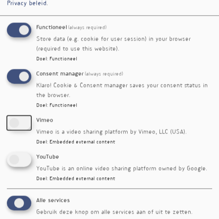
Privacy beleid
.
impliciete kennis, zullen degenen vervangen die
dat niet doen. In mijn volgende column ga ik
Functioneel
(always required)
daar dieper op in.
Store data (e.g. cookie for user session) in your browser
To be continued… 
(required to use this website).
Doel
:
Functioneel
Column
Consent manager
(always required)
Roeslan Leontjevas
Klaro! Cookie & Consent manager saves your consent status in
the browser.
Doel
:
Functioneel
Vimeo
Vimeo is a video sharing platform by Vimeo, LLC (USA).
Doel
:
Embedded external content
YouTube
YouTube is an online video sharing platform owned by Google.
Doel
:
Embedded external content
Alle services
Gebruik deze knop om alle services aan of uit te zetten.