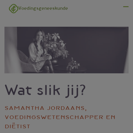
Overslaan en naar de inhoud gaan
Voedingsgeneeskunde
Menu
Wat slik jij?
Samantha Jordaans,
voedingswetenschapper en
diëtist