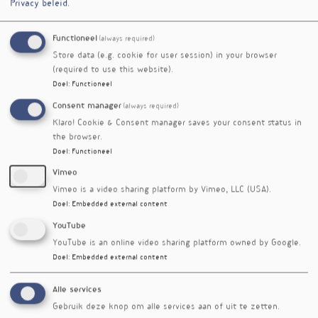
mooie beloftes. Supplementen kunnen actieve
Privacy beleid
.
stoffen bevatten die daadwerkelijk iets doen in
het lichaam, maar ze werken nooit los van de
Functioneel
(always required)
one size fits all
context. Het is geen
en geen
Store data (e.g. cookie for user session) in your browser
vervanging van goede voeding en leefstijl. 
(required to use this website).
Doel
:
Functioneel
Persoonlijk
Consent manager
(always required)
Redactie
Klaro! Cookie & Consent manager saves your consent status in
the browser.
Doel
:
Functioneel
Vimeo
Vimeo is a video sharing platform by Vimeo, LLC (USA).
Doel
:
Embedded external content
YouTube
YouTube is an online video sharing platform owned by Google.
Doel
:
Embedded external content
Alle services
Gebruik deze knop om alle services aan of uit te zetten.