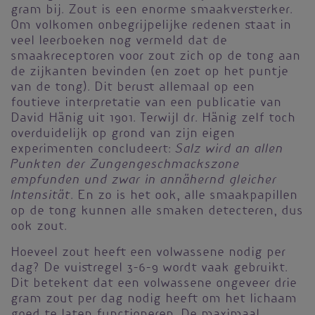
gram bij. Zout is een enorme smaakversterker.
Om volkomen onbegrijpelijke redenen staat in
veel leerboeken nog vermeld dat de
smaakreceptoren voor zout zich op de tong aan
de zijkanten bevinden (en zoet op het puntje
van de tong). Dit berust allemaal op een
foutieve interpretatie van een publicatie van
David Hänig uit 1901. Terwijl dr. Hänig zelf toch
overduidelijk op grond van zijn eigen
Salz wird an allen
experimenten concludeert:
Punkten der Zungengeschmackszone
empfunden und zwar in annähernd gleicher
Intensität
. En zo is het ook, alle smaakpapillen
op de tong kunnen alle smaken detecteren, dus
ook zout.
Hoeveel zout heeft een volwassene nodig per
dag? De vuistregel 3-6-9 wordt vaak gebruikt.
Dit betekent dat een volwassene ongeveer drie
gram zout per dag nodig heeft om het lichaam
goed te laten functioneren. De maximaal