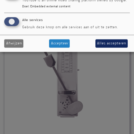
YouTube is an online video sharing platform owned by Google.
Doel
:
Embedded external content
Alle services
Gebruik deze knop om alle services aan of uit te zetten.
Afwijzen
Accepteer
Alles accepteren