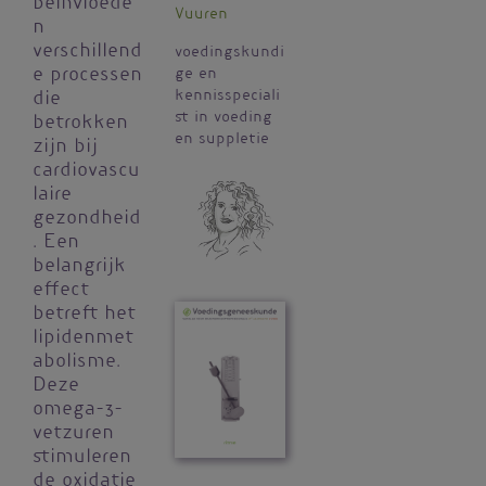
beïnvloede
Vuuren
n
verschillend
voedingskundi
e processen
ge en
kennisspeciali
die
st in voeding
betrokken
en suppletie
zijn bij
cardiovascu
laire
gezondheid
. Een
belangrijk
effect
betreft het
lipidenmet
abolisme.
Deze
omega-3-
vetzuren
stimuleren
de oxidatie