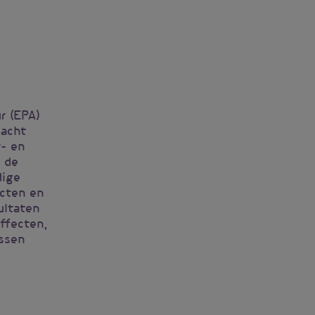
r (EPA)
dacht
- en
t de
dige
cten en
ultaten
ffecten,
ussen