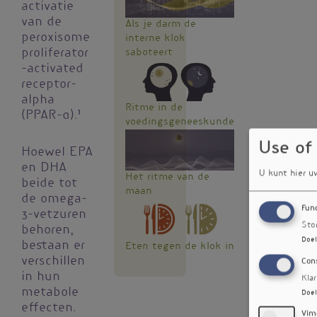
activatie
van de
Als je darm de
peroxisome
interne klok
saboteert
proliferator
-activated
receptor-
alpha
Ritme in de
(PPAR-α).¹
voedingsgeneeskunde
Use of
Hoewel EPA
en DHA
U kunt hier u
Het ritme van de
beide tot
maan
de omega-
Fun
3-vetzuren
Sto
behoren,
Doel
bestaan er
Eten tegen de klok in
verschillen
Con
in hun
Kla
metabole
Doel
effecten.
Vim