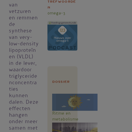
Trefwoorde
van
n
vetzuren
omega-3
en remmen
de
synthese
van very-
low-density
lipoproteïn
en (VLDL)
in de lever,
waardoor
triglyceride
Dossier
nconcentra
ties
kunnen
dalen. Deze
effecten
Ritme en
hangen
metabolisme
onder meer
samen met