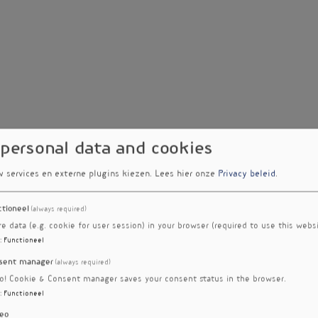
 personal data and cookies
w services en externe plugins kiezen.
Lees hier onze
Privacy beleid
.
ctioneel
(always required)
re data (e.g. cookie for user session) in your browser (required to use this websi
:
Functioneel
sent manager
(always required)
ro! Cookie & Consent manager saves your consent status in the browser.
:
Functioneel
eo