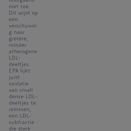
doorgaans
niet toe.
Dit wijst op
een
verschuivin
g naar
grotere,
minder
atherogene
LDL-
deeltjes.
EPA lijkt
juist
oxidatie
van small
dense LDL-
deeltjes te
remmen,
een LDL-
subfractie
die sterk