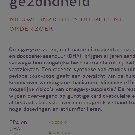
gezondheid
Nieuwe inzichten uit recent
onderzoek
Omega-3-vetzuren, met name eicosapentaeenzuu
en docosahexaeenzuur (DHA), krijgen al jaren aan
vanwege hun mogelijke beschermende rol bij hart
vaatziekten. Een recente synthese van studies ui
periode 2020-2025 geeft een overzicht van de hui
kennis over werkingsmechanismen, klinische effe
mogelijke risico’s van omega-3-suppletie.¹ De res
wijzen overwegend op gunstige cardiovasculaire e
al bestaat discussie over een mogelijk verband t
hoge doseringen en atriumfibrilleren.
EPA en
Voeding
DHA
Andrea van