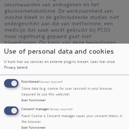
serumwaarden van androgenen en het
glucosemetabolisme. De werkzaamheid van
inositol bleek in de geïncludeerde studies niet
ondergeschikt aan die van metformine, een
medicijn dat vaak wordt gebruikt bij PCOS
maar regelmatig gepaard gaat met
bijwerkingen. Op basis van deze bevindingen
zou suppletie met inositol een overweging
Use of personal data and cookies
kunnen zijn in situaties waarin metformine niet
goed wordt verdragen.
18,19
U kunt hier uw services en externe plugins kiezen.
Lees hier onze
Privacy beleid
.
Mineralen en sporenelementen
Functioneel
(always required)
Ook mineralen en sporenelementen zijn
Store data (e.g. cookie for user session) in your browser
onderzocht in relatie tot PCOS. De resultaten
(required to use this website).
zijn echter niet eenduidig. Zo vonden Kurdoglu
Doel
:
Functioneel
et al. geen verschillen in serumwaarden van
onder andere koper, zink, mangaan en
Consent manager
(always required)
magnesium tussen vrouwen met en zonder
Klaro! Cookie & Consent manager saves your consent status in
PCOS, terwijl Zheng et al. juist hogere koper-
the browser.
en lagere zinkniveaus rapporteerden bij PCOS-
Doel
:
Functioneel