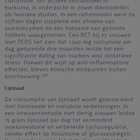
Curcumine, het actieve bestanddeel in
kurkuma, is onderzocht in zowel diermodellen
als humane studies. In een rattenmodel werd na
vijftien dagen suppletie een afname van
ovariumcysten en een toename van gezonde
follikels waargenomen. Een RCT bij 73 vrouwen
met PCOS liet zien dat 1.500 mg curcumine per
dag gedurende drie maanden leidde tot een
significante daling van markers voor oxidatieve
stress. Hoewel dit wijst op anti-inflammatoire
effecten, bleven klinische eindpunten buiten
beschouwing.
3,27
Lijnzaad
De consumptie van lijnzaad wordt geassocieerd
met hormonale en metabole verbeteringen. In
een interventiestudie met dertig vrouwen leidde
15 gram lijnzaad per dag tot verminderd
ovariumvolume en verbeterde cyclusregulatie,
zonder effect op hirsutisme of glucosespiegels.