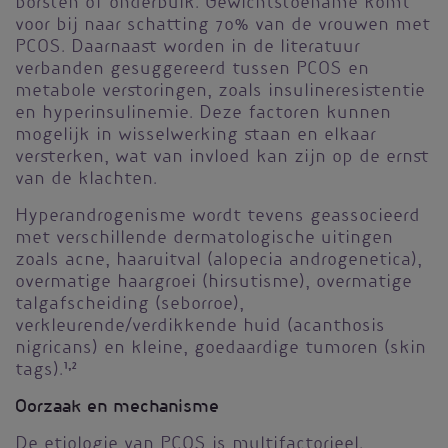
borsten of onderbuik. Gewichtstoename komt
voor bij naar schatting 70% van de vrouwen met
PCOS. Daarnaast worden in de literatuur
verbanden gesuggereerd tussen PCOS en
metabole verstoringen, zoals insulineresistentie
en hyperinsulinemie. Deze factoren kunnen
mogelijk in wisselwerking staan en elkaar
versterken, wat van invloed kan zijn op de ernst
van de klachten.
Hyperandrogenisme wordt tevens geassocieerd
met verschillende dermatologische uitingen
zoals acne, haaruitval (alopecia androgenetica),
overmatige haargroei (hirsutisme), overmatige
talgafscheiding (seborroe),
verkleurende/verdikkende huid (acanthosis
nigricans) en kleine, goedaardige tumoren (skin
tags).
1,2
Oorzaak en mechanisme
De etiologie van PCOS is multifactorieel.