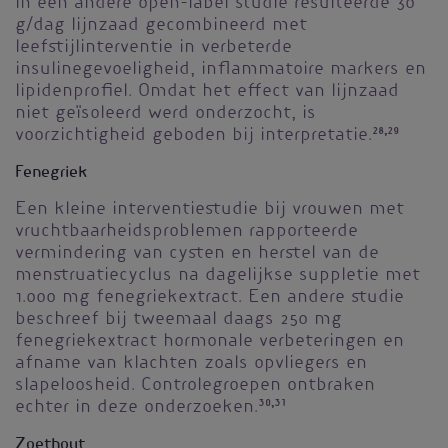
In een andere open-label studie resulteerde 30
g/dag lijnzaad gecombineerd met
leefstijlinterventie in verbeterde
insulinegevoeligheid, inflammatoire markers en
lipidenprofiel. Omdat het effect van lijnzaad
niet geïsoleerd werd onderzocht, is
voorzichtigheid geboden bij interpretatie.
28,29
Fenegriek
Een kleine interventiestudie bij vrouwen met
vruchtbaarheidsproblemen rapporteerde
vermindering van cysten en herstel van de
menstruatiecyclus na dagelijkse suppletie met
1.000 mg fenegriekextract. Een andere studie
beschreef bij tweemaal daags 250 mg
fenegriekextract hormonale verbeteringen en
afname van klachten zoals opvliegers en
slapeloosheid. Controlegroepen ontbraken
echter in deze onderzoeken.
30,31
Zoethout