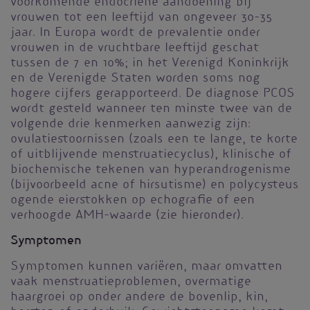
voorkomende endocriene aandoening bij
vrouwen tot een leeftijd van ongeveer 30–35
jaar. In Europa wordt de prevalentie onder
vrouwen in de vruchtbare leeftijd geschat
tussen de 7 en 10%; in het Verenigd Koninkrijk
en de Verenigde Staten worden soms nog
hogere cijfers gerapporteerd. De diagnose PCOS
wordt gesteld wanneer ten minste twee van de
volgende drie kenmerken aanwezig zijn:
ovulatiestoornissen (zoals een te lange, te korte
of uitblijvende menstruatiecyclus), klinische of
biochemische tekenen van hyperandrogenisme
(bijvoorbeeld acne of hirsutisme) en polycysteus
ogende eierstokken op echografie of een
verhoogde AMH-waarde (zie hieronder).
Symptomen
Symptomen kunnen variëren, maar omvatten
vaak menstruatieproblemen, overmatige
haargroei op onder andere de bovenlip, kin,