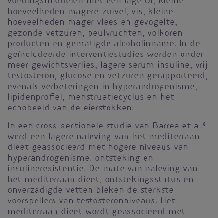
voedingsmiddelen met een lage GI, kleine
hoeveelheden magere zuivel, vis, kleine
hoeveelheden mager vlees en gevogelte,
gezonde vetzuren, peulvruchten, volkoren
producten en gematigde alcoholinname. In de
geïncludeerde interventiestudies werden onder
meer gewichtsverlies, lagere serum insuline, vrij
testosteron, glucose en vetzuren gerapporteerd,
evenals verbeteringen in hyperandrogenisme,
lipidenprofiel, menstruatiecyclus en het
echobeeld van de eierstokken.
In een cross-sectionele studie van Barrea et al.
8
werd een lagere naleving van het mediterraan
dieet geassocieerd met hogere niveaus van
hyperandrogenisme, ontsteking en
insulineresistentie. De mate van naleving van
het mediterraan dieet, ontstekingsstatus en
onverzadigde vetten bleken de sterkste
voorspellers van testosteronniveaus. Het
mediterraan dieet wordt geassocieerd met