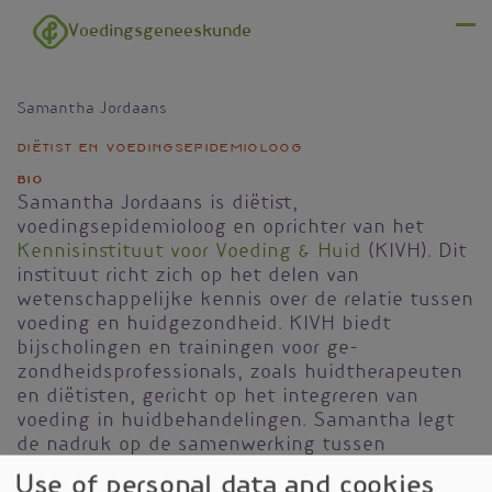
Overslaan en naar de inhoud gaan
Voedingsgeneeskunde
Menu
Samantha Jordaans
diëtist en voedingsepidemioloog
Bio
Samantha Jordaans is diëtist,
voedingsepidemioloog en oprichter van het
Kennisinstituut voor Voeding & Huid
(KIVH). Dit
instituut richt zich op het delen van
wetenschappelijke kennis over de relatie tussen
voeding en huidgezondheid. KIVH biedt
bijscholingen en trainingen voor ge-
zondheidsprofessionals, zoals huidtherapeuten
en diëtisten, gericht op het integreren van
voeding in huidbehandelingen. Samantha legt
de nadruk op de samenwerking tussen
verschillende zorgdisciplines om cliënten met
Use of personal data and cookies