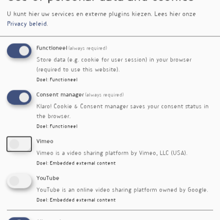
huidaandoeningen optimaal te ondersteunen.
U kunt hier uw services en externe plugins kiezen.
Lees hier onze
Privacy beleid
.
Functioneel
(always required)
Store data (e.g. cookie for user session) in your browser
(required to use this website).
Doel
:
Functioneel
Consent manager
(always required)
Klaro! Cookie & Consent manager saves your consent status in
the browser.
Doel
:
Functioneel
Vimeo
Vimeo is a video sharing platform by Vimeo, LLC (USA).
Doel
:
Embedded external content
YouTube
YouTube is an online video sharing platform owned by Google.
Doel
:
Embedded external content