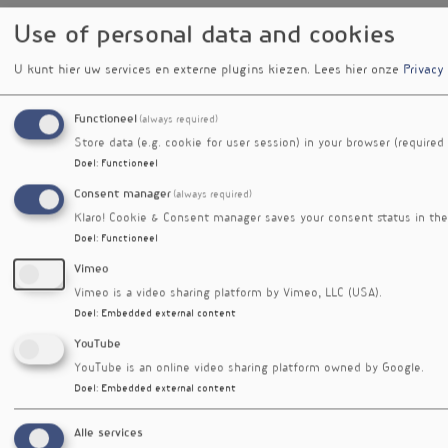
Homeopaten
Use of personal data and cookies
NVD
Nederlandse Vereniging van Diëtisten
Geaccredite
NVVM/RM
Nederlandse Vereniging voor
Geaccredite
U kunt hier uw services en externe plugins kiezen.
Lees hier onze
Privacy
Mesologie
NWP
Nederlandse Werkgroep van
Geaccredite
Functioneel
(always required)
Praktizijns in de Natuurlijke
Store data (e.g. cookie for user session) in your browser (required
Geneeskunst
Doel
:
Functioneel
SNRO
Stichting Nederlands Register voor
Geaccredite
Consent manager
(always required)
Opleidingen (VNT, BVK, NFG, FAGT)
Klaro! Cookie & Consent manager saves your consent status in the
VBAG
Vereniging ter Bevordering van
zie KTNO
Doel
:
Functioneel
Alternatieve Geneeswijze
Vimeo
VNT
Vereniging van Natuurgeneeskundig
Vimeo is a video sharing platform by Vimeo, LLC (USA).
Therapeuten
Doel
:
Embedded external content
YouTube
YouTube is an online video sharing platform owned by Google.
Vignet
Doel
:
Embedded external content
Alle services