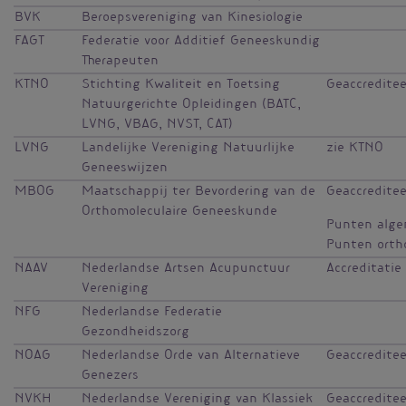
BVK
Beroepsvereniging van Kinesiologie
FAGT
Federatie voor Additief Geneeskundig
Therapeuten
KTNO
Stichting Kwaliteit en Toetsing
Geaccredite
Natuurgerichte Opleidingen (BATC,
LVNG, VBAG, NVST, CAT)
LVNG
Landelijke Vereniging Natuurlijke
zie KTNO
Geneeswijzen
MBOG
Maatschappij ter Bevordering van de
Geaccredite
Orthomoleculaire Geneeskunde
Punten alge
Punten ortho
NAAV
Nederlandse Artsen Acupunctuur
Accreditatie
Vereniging
NFG
Nederlandse Federatie
Gezondheidszorg
NOAG
Nederlandse Orde van Alternatieve
Geaccredite
Genezers
NVKH
Nederlandse Vereniging van Klassiek
Geaccredite