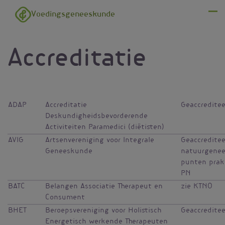
Overslaan en naar de inhoud gaan
Voedingsgeneeskunde
Menu
Accreditatie
ADAP
Accreditatie
Geaccredite
Deskundigheidsbevorderende
Activiteiten Paramedici (diëtisten)
AVIG
Artsenvereniging voor Integrale
Geaccreditee
Geneeskunde
natuurgene
punten prakt
PN
BATC
Belangen Associatie Therapeut en
zie KTNO
Consument
BHET
Beroepsvereniging voor Holistisch
Geaccredite
Energetisch werkende Therapeuten