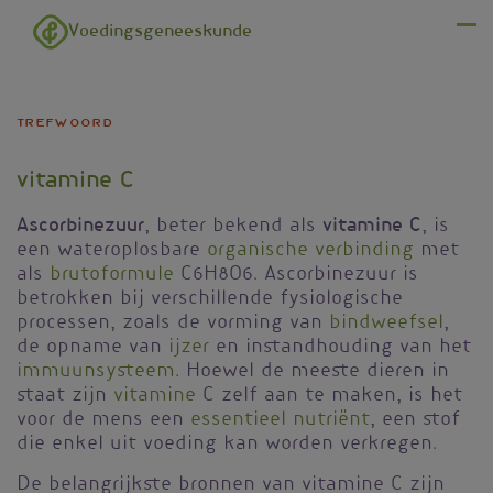
Overslaan en naar de inhoud gaan
Voedingsgeneeskunde
Menu
trefwoord
vitamine C
Ascorbinezuur
vitamine C
, beter bekend als
, is
een wateroplosbare
organische verbinding
met
als
brutoformule
C
6
H
8
O
6
. Ascorbinezuur is
betrokken bij verschillende fysiologische
processen, zoals de vorming van
bindweefsel
,
de opname van
ijzer
en instandhouding van het
immuunsysteem
. Hoewel de meeste dieren in
staat zijn
vitamine
C zelf aan te maken, is het
voor de mens een
essentieel nutriënt
, een stof
die enkel uit voeding kan worden verkregen.
De belangrijkste bronnen van vitamine C zijn