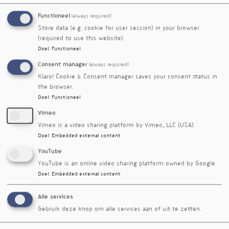
Functioneel
(always required)
Store data (e.g. cookie for user session) in your browser
(required to use this website).
Doel
:
Functioneel
Consent manager
(always required)
Klaro! Cookie & Consent manager saves your consent status in
the browser.
Doel
:
Functioneel
Vimeo
Vimeo is a video sharing platform by Vimeo, LLC (USA).
Doel
:
Embedded external content
YouTube
Verschenen in
YouTube is an online video sharing platform owned by Google.
Doel
:
Embedded external content
Vitamine C en thiamine
nieuwsbrief nr. 596
voor postoperatief herstel
Alle services
Vitaminen C en E
nieuwsbrief nr. 595
Gebruik deze knop om alle services aan of uit te zetten.
versterken spierkracht
Doeltreffendheid van
nieuwsbrief nr. 594