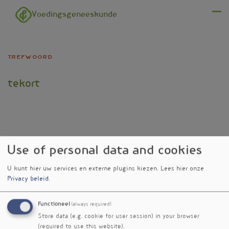
Overslaan en naar de inhoud gaan
Voedingsgeneeskunde
Menu
trefwoord
tekort
Use of personal data and cookies
Verschenen
in
U kunt hier uw services en externe plugins kiezen.
Lees hier onze
Nori, een bewezen vegetarische
nieuwsbrief
Privacy beleid
.
bron van vitamine B12
nr. 550
Diabetici hebben lagere status
nieuwsbrief
Functioneel
(always required)
vitamine C
nr. 547
Store data (e.g. cookie for user session) in your browser
Helft van wereldbevolking
nieuwsbrief
(required to use this website).