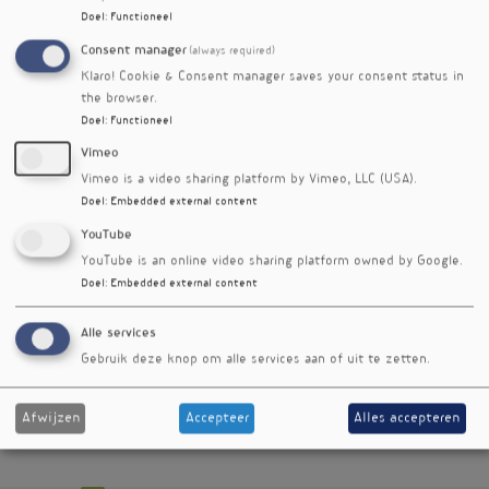
consumeert te weinig
nr. 545
Doel
:
Functioneel
micronutriënten
Consent manager
(always required)
Lage sociaal-economische status
nieuwsbrief
Klaro! Cookie & Consent manager saves your consent status in
geassocieerd met
nr. 359
the browser.
vitaminetekorten
Doel
:
Functioneel
Jodiumstatus vrouwen tijdens en
nieuwsbrief
Vimeo
na de zwangerschap te laag
nr. 353
Vimeo is a video sharing platform by Vimeo, LLC (USA).
Scheurbuik nog steeds actueel
nieuwsbrief
Doel
:
Embedded external content
nr. 275
YouTube
Symptomen schizofrenie hangen
nieuwsbrief
YouTube is an online video sharing platform owned by Google.
samen met ijzertekort
nr. 274
Doel
:
Embedded external content
Tekort aan vitamine E mogelijk
nieuwsbrief
risicofactor voor ontstaan
nr. 258
Alle services
galstenen
Gebruik deze knop om alle services aan of uit te zetten.
Vitamine B12 uit algen kan
nieuwsbrief
helpen bij tekort
nr. 147
Afwijzen
Accepteer
Alles accepteren