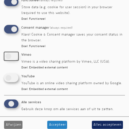
Functioneel
(always required)
mariadistel maken microbiota
nr. 538
Store data (e.g. cookie for user session) in your browser
gezond?
(required to use this website).
Antioxidanten dijken sepsis in
nieuwsbrief
Doel
:
Functioneel
nr. 505
Consent manager
(always required)
Vitamine E en selenium helpen
nieuwsbrief
Klaro! Cookie & Consent manager saves your consent status in
niet bij blaaskanker
nr. 502
the browser.
Selenium houdt colitis ulcerosa in
nieuwsbrief
Doel
:
Functioneel
bedwang
nr. 489
Vimeo
Nederlandse zwangeren hebben
nieuwsbrief
Vimeo is a video sharing platform by Vimeo, LLC (USA).
tekort aan jodium en selenium
nr. 457
Doel
:
Embedded external content
Seleniumstatus is negatief
nieuwsbrief
YouTube
geassocieerd met leverziekte
nr. 424
YouTube is an online video sharing platform owned by Google.
Goede seleniumstatus vermindert
nieuwsbrief
Doel
:
Embedded external content
sterftekans door vaatziekten
nr. 415
Selenium en Q10 verlagen risico op
nieuwsbrief
Alle services
overlijden door hart- en
nr. 386
Gebruik deze knop om alle services aan of uit te zetten.
vaatziekten
Afwijzen
Accepteer
Alles accepteren