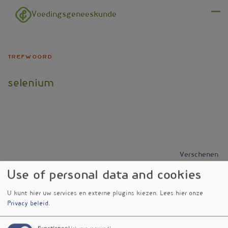
Overslaan en naar de inhoud gaan
Voedingsgeneeskunde
Menu
trefwoord
selenium
Verschenen
in
Use of personal data and cookies
Selenium geen nut bij graves
nieuwsbrief
nr. 609
U kunt hier uw services en externe plugins kiezen.
Lees hier onze
Gepersonaliseerde immunonutrie
nieuwsbrief
Privacy beleid
.
bij verkoudheid?
nr. 542
Mineralen, prebiotica en
nieuwsbrief