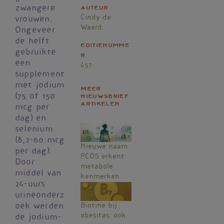
zwangere
Auteur
Cindy de
vrouwen.
Waard
Ongeveer
de helft
Editienumme
gebruikte
r
een
457
supplement
met jodium
Meer
(75 of 150
nieuwsbrief
artikelen
mcg per
dag) en
selenium
(8,2-60 mcg
Nieuwe naam
per dag).
PCOS erkent
Door
metabole
middel van
kenmerken
24-uurs
urineonderz
oek werden
Biotine bij
obesitas: ook
de jodium–