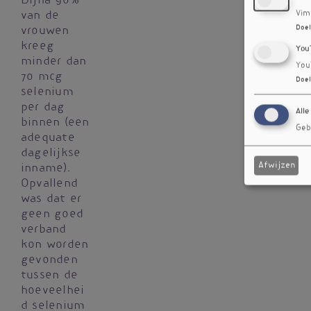
Bijna 90%
Vim
van de
Doel
vrouwen
kreeg
You
minder dan
You
70 mcg
Doel
selenium
per dag
Alle
binnen (een
Geb
adequate
dagelijkse
Afwijzen
inname).
Opvallend
was dat er
geen goed
verband
kon worden
gevonden
tussen de
hoeveelhei
d selenium