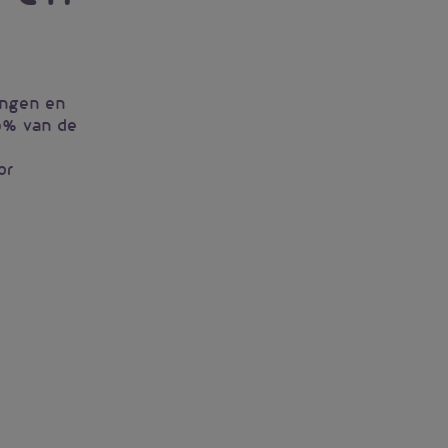
ingen en
0% van de
or