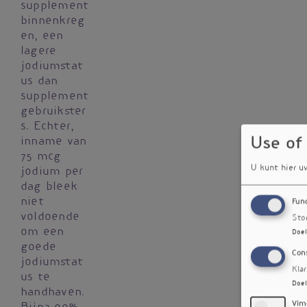
supplement
binnenkreg
en, een
lagere
jodiumstat
us dan
supplement
gebruikster
s. Echter,
Use of
inname van
75 mcg
U kunt hier u
jodium per
dag bleek
niet
Fun
voldoende
Sto
om een
Doel
goede
Con
jodiumstat
Kla
us te
Doel
handhaven.
Vim