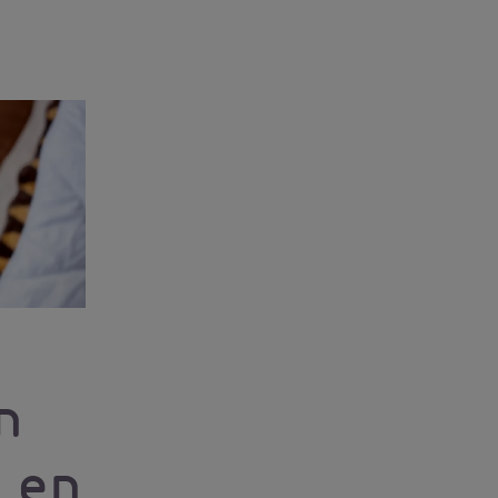
n
 en