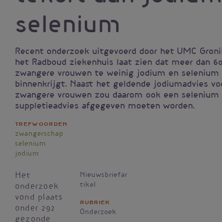
selenium
Recent onderzoek uitgevoerd door het UMC Gron
het Radboud ziekenhuis laat zien dat meer dan 6
zwangere vrouwen te weinig jodium en selenium
binnenkrijgt. Naast het geldende jodiumadvies vo
zwangere vrouwen zou daarom ook een selenium
suppletieadvies afgegeven moeten worden.
Trefwoorden
zwangerschap
selenium
jodium
Het
Nieuwsbriefar
tikel
onderzoek
vond plaats
Rubriek
onder 292
Onderzoek
gezonde