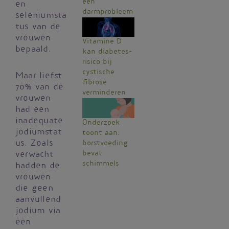
een
en
darmprobleem
seleniumsta
tus van de
vrouwen
Vitamine D
bepaald.
kan diabetes-
risico bij
cystische
Maar liefst
fibrose
70% van de
verminderen
vrouwen
had een
inadequate
Onderzoek
jodiumstat
toont aan:
us. Zoals
borstvoeding
bevat
verwacht
schimmels
hadden de
vrouwen
die geen
aanvullend
jodium via
een