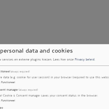
 personal data and cookies
w services en externe plugins kiezen.
Lees hier onze
Privacy beleid
.
ctioneel
(always required)
re data (e.g. cookie for user session) in your browser (required to use this websi
:
Functioneel
sent manager
(always required)
ro! Cookie & Consent manager saves your consent status in the browser.
:
Functioneel
eo